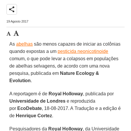
share
19 Agosto 2017
As
abelhas
são menos capazes de iniciar as colônias
quando expostas a um
pesticida neonicotinoide
comum, o que pode levar a colapsos em populações
de abelhas selvagens, de acordo com uma nova
pesquisa, publicada em
Nature Ecology &
Evolution
.
A reportagem é de
Royal Holloway
, publicada por
Universidade de Londres
e reproduzida
por
EcoDebate
, 18-08-2017. A Tradução e a edição é
de
Henrique Cortez
.
Pesquisadores da
Royal Holloway
, da Universidade