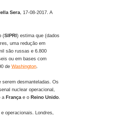
ella Sera
, 17-08-2017. A
 (
SIPRI
) estima que (dados
ares, uma redução em
mil são russas e 6.800
sseis ou em bases com
00 de
Washington
.
de serem desmanteladas. Os
enal nuclear operacional,
o a
França
e o
Reino Unido
.
e operacionais. Londres,