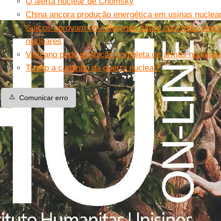
O alerta nuclear de Chomsky
China ancora produção energética em usinas nuclea
Suíços aprovam em referendo futuro com mais energ
nucleares
Vaticano pede proibição completa de armas nuclear
Trump a caminho da guerra nuclear?
⚠️
Comunicar erro