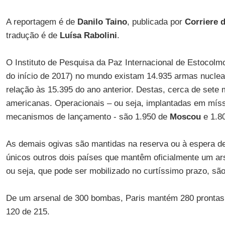
A reportagem é de
Danilo Taino
, publicada por
Corriere d
tradução é de
Luísa Rabolini
.
O Instituto de Pesquisa da Paz Internacional de Estocolmo
do início de 2017) no mundo existam 14.935 armas nucle
relação às 15.395 do ano anterior. Destas, cerca de sete 
americanas. Operacionais – ou seja, implantadas em mí
mecanismos de lançamento - são 1.950 de
Moscou
e 1.8
As demais ogivas são mantidas na reserva ou à espera 
únicos outros dois países que mantêm oficialmente um ars
ou seja, que pode ser mobilizado no curtíssimo prazo, sã
De um arsenal de 300 bombas, Paris mantém 280 prontas 
120 de 215.