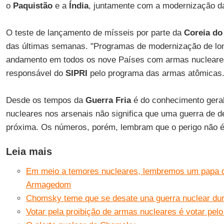
o
Paquistão
e a
Índia
, juntamente com a modernização da
O teste de lançamento de mísseis por parte da
Coreia do
das últimas semanas. "Programas de modernização de lo
andamento em todos os nove Países com armas nucleare
responsável do
SIPRI
pelo programa das armas atômicas
Desde os tempos da
Guerra Fria
é do conhecimento geral
nucleares nos arsenais não significa que uma guerra de 
próxima. Os números, porém, lembram que o perigo não é 
Leia mais
Em meio a temores nucleares, lembremos um papa qu
Armagedom
Chomsky teme que se desate una guerra nuclear du
Votar pela proibição de armas nucleares é votar pelo 