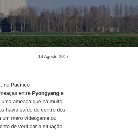
18 Agosto 2017
m
, no Pacífico
ameaças entre
Pyongyang
e
er uma ameaça que há muito
s havia saído do centro dos
-la um mero videogame ou
nto de verificar a situação