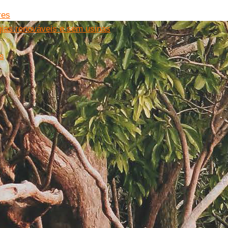
res
ias renováveis e sem usinas
es