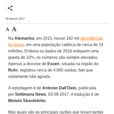
share
08 Agosto 2017
Na
Alemanha
, em 2015, houve 182 mil
desistências
da Igreja
, em uma população católica de cerca de 24
milhões. Embora os dados de 2016 indiquem uma
queda de 10%, os números são sempre elevados.
Apenas a diocese de
Essen
, situada na região do
Ruhr
, registrou cerca de 4.000 saídas: fato que
certamente não agrada.
A reportagem é de
Antonio Dall’Osto
, publicada
por
Settimana News
, 03-08-2017. A tradução é de
Moisés Sbardelotto
.
Mas quais são as principais razões que levam tantas