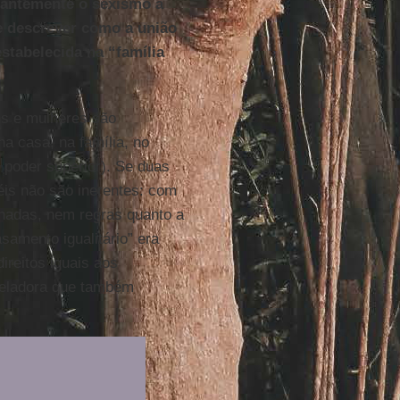
lhantemente o sexismo à
e descrever como a união
tabelecida na “família
ns e mulheres são
na casa, na família, no
poder superior). Se duas
is não são inerentes: com
nadas, nem regras quanto a
amento igualitário” era
ireitos iguais aos
veladora que também