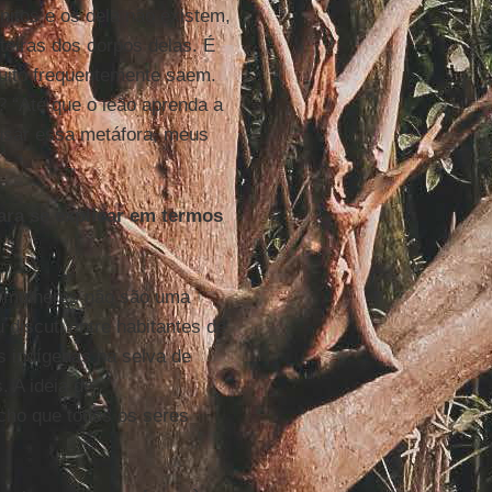
nitos e os dela não existem,
teiras dos corpos delas. É
uito frequentemente saem.
? “Até que o leão aprenda a
a usar essa metáfora, meus
ara se explicar em termos
, mulheres não são uma
 discuti entre habitantes de
as indígenas na selva de
. A ideia de
acho que todos os seres