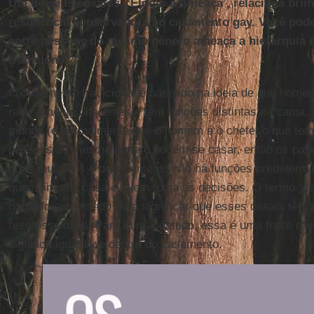
Um de seus ensaios, ‘Elogio à Ameaça’, relaciona bri
resistência conservadora ao casamento gay. Você pod
entre pessoas do mesmo gênero ameaça a hierarquia es
tradicional”?
O casamento tradicional é baseado na ideia de que home
radicalmente diferentes e têm funções distintas na cama, 
mundo (e normalmente que o homem é o chefe, o que tem 
pessoas do mesmo gênero podem se casar, então os papé
duas mulheres e dois homens, não há funções predetermi
quem limpa a casa e quem toma as decisões. O termo “cas
normalmente usado para significar que esses casais têm d
heterossexuais. Para mim, contudo, essa é uma frase re
significa igualdade dentro do casamento.