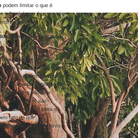
o
podem limitar o que é
 e o
feminismo
é uma parte
omens também.
 dos criminosos em casos
u
Eva
, e aquele modelo
stir ou não responsável pela
 somos ensinados, é como a
es têm a responsabilidade de
 ensinadas a não usar
 de que meninas são
les não o são. A ideia de
elo fato de que
air impunes. Estupradores
ia. É um crime de