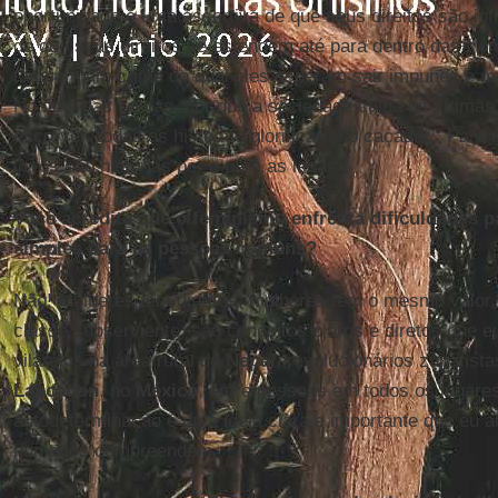
oportunidade e uma assertiva de que seus direitos são infi
de que seus direitos se estendem até para dentro das fron
também um crime do qual eles esperam sair impunes e m
No final das contas, por que a sociedade culpa as vítimas
escrever, todas as histórias glorificarão o caçador.” Par
livros são histórias por e para as leoas.
Você acredita que o feminismo enfrenta dificuldades p
simples para as pessoas comuns?
Não! Mulheres têm direitos, mulheres têm o mesmo valor
classe subserviente, são conceitos claros e diretos que eu
vilarejos na área rural do
Nepal
, revolucionários zapatist
Lancadon
, no
México
, entre pessoas em todos os lugares
autodeterminação é uma ideia clara e importante que eu 
humanos compreendem.