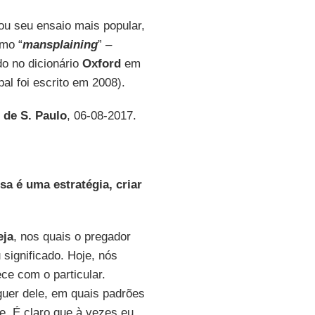
u seu ensaio mais popular,
rmo “
mansplaining
” –
do no dicionário
Oxford
em
pal foi escrito em 2008).
 de S. Paulo
, 06-08-2017.
 é uma estratégia, criar
eja
, nos quais o pregador
 significado. Hoje, nós
e com o particular.
guer dele, em quais padrões
. É claro que à vezes eu