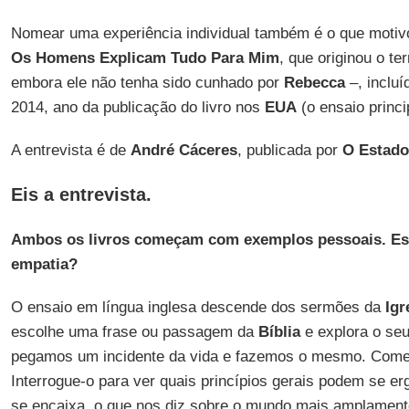
Nomear uma experiência individual também é o que motivo
Os Homens Explicam Tudo Para Mim
, que originou o te
embora ele não tenha sido cunhado por
Rebecca
–, incluí
2014, ano da publicação do livro nos
EUA
(o ensaio princi
A entrevista é de
André Cáceres
, publicada por
O Estado
Eis a entrevista.
Ambos os livros começam com exemplos pessoais. Essa
empatia?
O ensaio em língua inglesa descende dos sermões da
Igr
escolhe uma frase ou passagem da
Bíblia
e explora o seu
pegamos um incidente da vida e fazemos o mesmo. Comec
Interrogue-o para ver quais princípios gerais podem se er
se encaixa, o que nos diz sobre o mundo mais amplamente