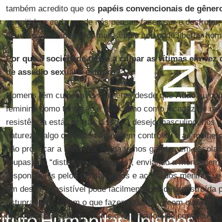
também acredito que os
papéis convencionais de gêner
permitido a cada um de nós pensar, fazer, ser e desfrutar,
de um projeto libertador mais amplo que pode libertar h
Por que a sociedade tende a culpar as vítimas em vez
de assédio sexual e estupro?
Homens têm culpado as mulheres desde que
Adão
culpo
feminino como tentação e masculino como incapaz de resi
resistência está por trás disso. O desejo masculino, nós
natureza, algo que eles não podem controlar, e as mulher
não provocar a natureza. Ainda temos garotas em escolas
roupas que “distraiam os garotos”, enviando a mensagem
responsáveis pelos pensamentos e ações dos meninos, e e
um desejo irresistível pode facilmente ser desconstruída p
estupradores fazem o que fazem quando creem que vão s
não violentam alguém no meio de uma loja de conveniênc