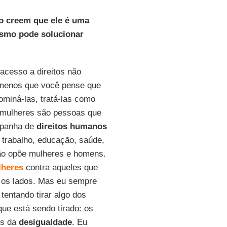
o creem que ele é uma
ismo pode solucionar
acesso a direitos não
a menos que você pense que
ominá-las, tratá-las como
 mulheres são pessoas que
mpanha de
direitos humanos
trabalho, educação, saúde,
não opõe mulheres e homens.
lheres
contra aqueles que
 os lados. Mas eu sempre
tentando tirar algo dos
e está sendo tirado: os
os da
desigualdade
. Eu