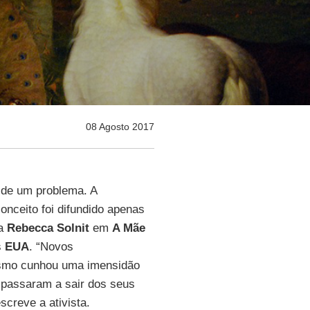
08 Agosto 2017
 de um problema. A
nceito foi difundido apenas
na
Rebecca Solnit
em
A Mãe
s
EUA
. “Novos
ismo cunhou uma imensidão
e passaram a sair dos seus
creve a ativista.