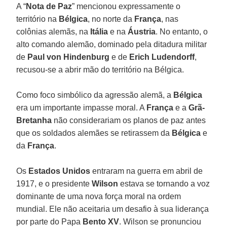
A “
Nota de Paz
” mencionou expressamente o
território na
Bélgica
, no norte da
França
, nas
colônias alemãs, na
Itália
e na
Áustria
. No entanto, o
alto comando alemão, dominado pela ditadura militar
de
Paul von Hindenburg
e de
Erich Ludendorff
,
recusou-se a abrir mão do território na Bélgica.
Como foco simbólico da agressão alemã, a
Bélgica
era um importante impasse moral. A
França
e a
Grã-
Bretanha
não considerariam os planos de paz antes
que os soldados alemães se retirassem da
Bélgica
e
da
França
.
Os
Estados Unidos
entraram na guerra em abril de
1917, e o presidente
Wilson
estava se tornando a voz
dominante de uma nova força moral na ordem
mundial. Ele não aceitaria um desafio à sua liderança
por parte do Papa
Bento XV
. Wilson se pronunciou