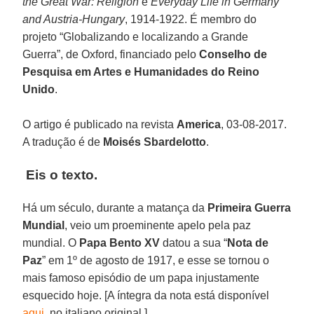
the Great War: Religion
e
Everyday Life in Germany
and Austria-Hungary
, 1914-1922. É membro do
projeto “Globalizando e localizando a Grande
Guerra”, de Oxford, financiado pelo
Conselho de
Pesquisa em Artes e Humanidades do Reino
Unido
.
O artigo é publicado na revista
America
, 03-08-2017.
A tradução é de
Moisés Sbardelotto
.
Eis o texto.
Há um século, durante a matança da
Primeira Guerra
Mundial
, veio um proeminente apelo pela paz
mundial. O
Papa Bento XV
datou a sua “
Nota de
Paz
” em 1º de agosto de 1917, e esse se tornou o
mais famoso episódio de um papa injustamente
esquecido hoje. [A íntegra da nota está disponível
aqui
, no italiano original.]