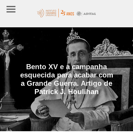
Bento XV e a campanha
esquecida para acabar com
a Grande Guerra. Artigo de
Patrick J. Houlihan