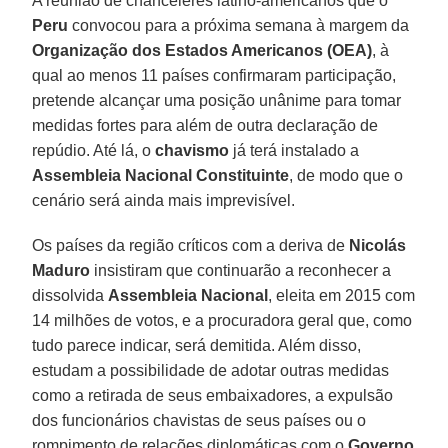
A reunião de chanceleres latino-americanos que o
Peru
convocou para a próxima semana à margem da
Organização dos Estados Americanos (OEA)
, à
qual ao menos 11 países confirmaram participação,
pretende alcançar uma posição unânime para tomar
medidas fortes para além de outra declaração de
repúdio. Até lá, o
chavismo
já terá instalado a
Assembleia Nacional Constituinte
, de modo que o
cenário será ainda mais imprevisível.
Os países da região críticos com a deriva de
Nicolás
Maduro
insistiram que continuarão a reconhecer a
dissolvida
Assembleia Nacional
, eleita em 2015 com
14 milhões de votos, e a procuradora geral que, como
tudo parece indicar, será demitida. Além disso,
estudam a possibilidade de adotar outras medidas
como a retirada de seus embaixadores, a expulsão
dos funcionários chavistas de seus países ou o
rompimento de relações diplomáticas com o
Governo