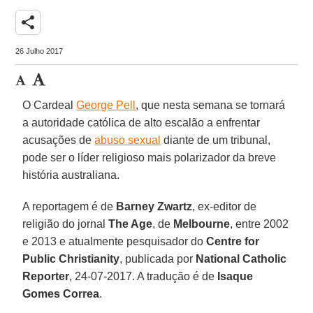
share
26 Julho 2017
O Cardeal
George Pell
, que nesta semana se tornará
a autoridade católica de alto escalão a enfrentar
acusações de
abuso sexual
diante de um tribunal,
pode ser o líder religioso mais polarizador da breve
história australiana.
A reportagem é de
Barney Zwartz
, ex-editor de
religião do jornal
The Age
, de
Melbourne
, entre 2002
e 2013 e atualmente pesquisador do
Centre for
Public Christianity
, publicada por
National Catholic
Reporter
, 24-07-2017. A tradução é de
Isaque
Gomes Correa
.