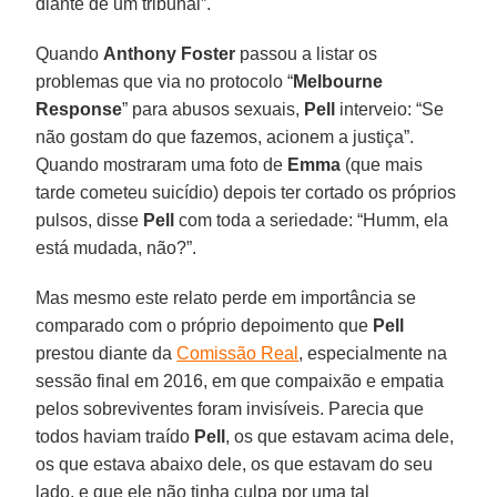
diante de um tribunal”.
Quando
Anthony Foster
passou a listar os
problemas que via no protocolo “
Melbourne
Response
” para abusos sexuais,
Pell
interveio: “Se
não gostam do que fazemos, acionem a justiça”.
Quando mostraram uma foto de
Emma
(que mais
tarde cometeu suicídio) depois ter cortado os próprios
pulsos, disse
Pell
com toda a seriedade: “Humm, ela
está mudada, não?”.
Mas mesmo este relato perde em importância se
comparado com o próprio depoimento que
Pell
prestou diante da
Comissão Real
, especialmente na
sessão final em 2016, em que compaixão e empatia
pelos sobreviventes foram invisíveis. Parecia que
todos haviam traído
Pell
, os que estavam acima dele,
os que estava abaixo dele, os que estavam do seu
lado, e que ele não tinha culpa por uma tal