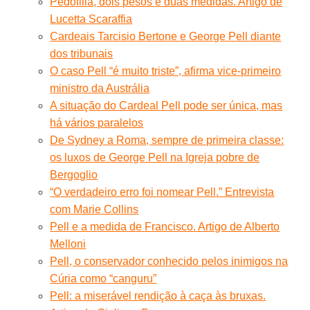
Pedofilia, dois pesos e duas medidas. Artigo de
Lucetta Scaraffia
Cardeais Tarcisio Bertone e George Pell diante
dos tribunais
O caso Pell “é muito triste”, afirma vice-primeiro
ministro da Austrália
A situação do Cardeal Pell pode ser única, mas
há vários paralelos
De Sydney a Roma, sempre de primeira classe:
os luxos de George Pell na Igreja pobre de
Bergoglio
“O verdadeiro erro foi nomear Pell.” Entrevista
com Marie Collins
Pell e a medida de Francisco. Artigo de Alberto
Melloni
Pell, o conservador conhecido pelos inimigos na
Cúria como “canguru”
Pell: a miserável rendição à caça às bruxas.