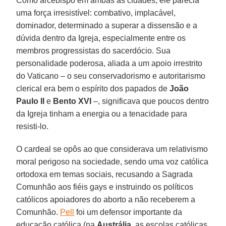
Como arcebispo em ambas as cidades, ele parecia
uma força irresistível: combativo, implacável,
dominador, determinado a superar a dissensão e a
dúvida dentro da Igreja, especialmente entre os
membros progressistas do sacerdócio. Sua
personalidade poderosa, aliada a um apoio irrestrito
do Vaticano – o seu conservadorismo e autoritarismo
clerical era bem o espírito dos papados de
João
Paulo II
e
Bento XVI
–, significava que poucos dentro
da Igreja tinham a energia ou a tenacidade para
resisti-lo.
O cardeal se opôs ao que considerava um relativismo
moral perigoso na sociedade, sendo uma voz católica
ortodoxa em temas sociais, recusando a Sagrada
Comunhão aos fiéis gays e instruindo os políticos
católicos apoiadores do aborto a não receberem a
Comunhão.
Pell
foi um defensor importante da
educação católica (na
Austrália
, as escolas católicas