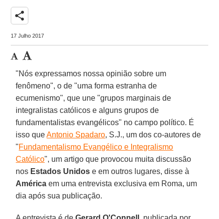
share
17 Julho 2017
"Nós expressamos nossa opinião sobre um
fenômeno", o de "uma forma estranha de
ecumenismo", que une "grupos marginais de
integralistas católicos e alguns grupos de
fundamentalistas evangélicos" no campo político. É
isso que
Antonio Spadaro
, S.J., um dos co-autores de
"
Fundamentalismo Evangélico e Integralismo
Católico
", um artigo que provocou muita discussão
nos
Estados Unidos
e em outros lugares, disse à
América
em uma entrevista exclusiva em Roma, um
dia após sua publicação.
A entrevista é de
Gerard O'Connell
, publicada por