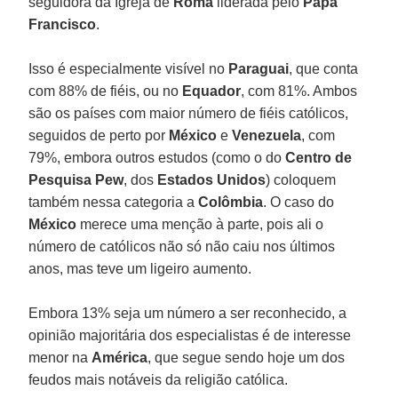
seguidora da Igreja de
Roma
liderada pelo
Papa
Francisco
.
Isso é especialmente visível no
Paraguai
, que conta
com 88% de fiéis, ou no
Equador
, com 81%. Ambos
são os países com maior número de fiéis católicos,
seguidos de perto por
México
e
Venezuela
, com
79%, embora outros estudos (como o do
Centro de
Pesquisa Pew
, dos
Estados Unidos
) coloquem
também nessa categoria a
Colômbia
. O caso do
México
merece uma menção à parte, pois ali o
número de católicos não só não caiu nos últimos
anos, mas teve um ligeiro aumento.
Embora 13% seja um número a ser reconhecido, a
opinião majoritária dos especialistas é de interesse
menor na
América
, que segue sendo hoje um dos
feudos mais notáveis da religião católica.