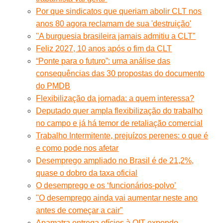
Por que sindicatos que queriam abolir CLT nos
anos 80 agora reclamam de sua 'destruição'
"A burguesia brasileira jamais admitiu a CLT"
Feliz 2027, 10 anos após o fim da CLT
“Ponte para o futuro”: uma análise das
consequências das 30 propostas do documento
do PMDB
Flexibilização da jornada: a quem interessa?
Deputado quer ampla flexibilização do trabalho
no campo e já há temor de retaliação comercial
Trabalho Intermitente, prejuízos perenes: o que é
e como pode nos afetar
Desemprego ampliado no Brasil é de 21,2%,
quase o dobro da taxa oficial
O desemprego e os ‘funcionários-polvo’
"O desemprego ainda vai aumentar neste ano
antes de começar a cair"
Anamatra entrega ofícios à OIT expondo