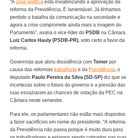
“A
crise política
está inviabilizando a aprovação da
reforma da Previdência. É lamentável. Já tínhamos
perdido a batalha da comunicação na sociedade e
agora a crise compromete ainda mais a imagem do
Parlamento”, avalia o vice-líder do
PSDB
na Câmara
Luiz Carlos Hauly (PSDB-PR)
, voto certo a favor da
reforma.
Governista que abriu dissidência com
Temer
por
causa das reformas
trabalhista
e da
Previdência
, o
deputado
Paulo Pereira da Silva (SD-SP)
diz que as
incertezas sobre o futuro do governo e a pressão das
ruas esvaziaram as chances de votação da PEC na
Câmara neste semestre.
Para ele, os parlamentares não estão mais dispostos
a fazer sacrifícios em nome do presidente. “A reforma
da Previdência não passa porque é muito dura para
os trabalhadores e estamos sendo cobrados nas ruas