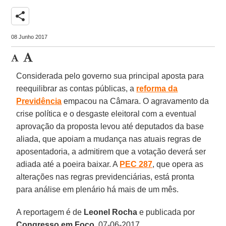
share
08 Junho 2017
Considerada pelo governo sua principal aposta para
reequilibrar as contas públicas, a
reforma da
Previdência
empacou na Câmara. O agravamento da
crise política e o desgaste eleitoral com a eventual
aprovação da proposta levou até deputados da base
aliada, que apoiam a mudança nas atuais regras de
aposentadoria, a admitirem que a votação deverá ser
adiada até a poeira baixar. A
PEC 287
, que opera as
alterações nas regras previdenciárias, está pronta
para análise em plenário há mais de um mês.
A reportagem é de
Leonel Rocha
e publicada por
Congresso em Foco
, 07-06-2017.