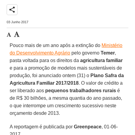
share
03 Junho 2017
Pouco mais de um ano após a extinção do
Ministério
do Desenvolvimento Agrário
pelo governo
Temer
,
pasta voltada para os direitos da
agricultura familiar
e para a promoção de modelos mais sustentáveis de
produção, foi anunciado ontem (31) o
Plano Safra da
Agricultura Familiar 2017/2018
. O valor de crédito a
ser liberado aos
pequenos trabalhadores rurais
é
de R$ 30 bilhões, a mesma quantia do ano passado,
o que interrompe um crescimento sucessivo neste
orçamento desde 2013.
A reportagem é publicada por
Greenpeace
, 01-06-
2017.