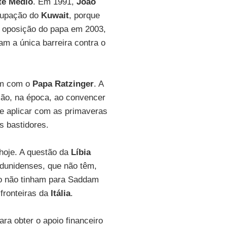
te Médio
. Em 1991,
João
cupação do
Kuwait
, porque
 a oposição do papa em 2003,
am a única barreira contra o
am com o
Papa Ratzinger
. A
ção, na época, ao convencer
e aplicar com as primaveras
os bastidores.
hoje. A questão da
Líbia
adunidenses, que não têm,
o não tinham para Saddam
fronteiras da
Itália
.
para obter o apoio financeiro