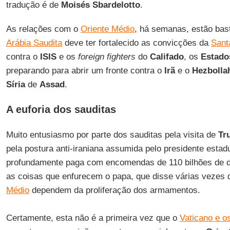
tradução é de
Moisés Sbardelotto
.
As relações com o
Oriente Médio
, há semanas, estão basta
Arábia Saudita
deve ter fortalecido as convicções da
Sant
contra o
ISIS
e os
foreign fighters
do
Califado
, os
Estado
preparando para abrir um fronte contra o
Irã
e o
Hezbolla
Síria
de
Assad
.
A euforia dos sauditas
Muito entusiasmo por parte dos sauditas pela visita de
Tr
pela postura anti-iraniana assumida pelo presidente est
profundamente paga com encomendas de 110 bilhões de d
as coisas que enfurecem o papa, que disse várias vezes
Médio
dependem da proliferação dos armamentos.
Certamente, esta não é a primeira vez que o
Vaticano e o