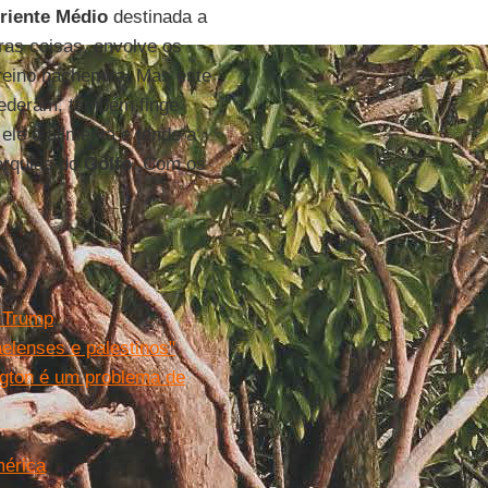
riente Médio
destinada a
ras coisas, envolve os
reino hachemita. Mas este
cederam, também finge
 ele o alimenta e tende a
arquias do
Golfo
. Com os
o Trump
elenses e palestinos"
ngton é um problema de
érica