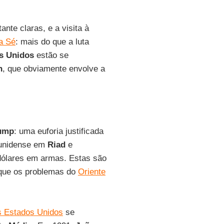
nte claras, e a visita à
a Sé
: mais do que a luta
s Unidos
estão se
h
, que obviamente envolve a
ump
: uma euforia justificada
adunidense em
Riad
e
ólares em armas. Estas são
 que os problemas do
Oriente
s Estados Unidos
se