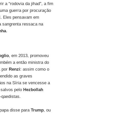
ir a “rodovia da jihad”, a fim
e uma guerra por procuração
l
. Eles pensavam em
a sangrenta ressaca na
nha
.
oglio
, em 2013, promoveu
também a então ministra do
a por
Renzi
: assim como o
eendido as graves
os na Síria se vencesse a
salvos pelo
Hezbollah
-qaedistas.
 papa disse para
Trump
, ou