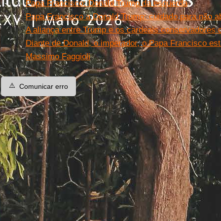
Papa Francisco: Donald Trump da esquerda
Papa Francisco a Donald Trump: cuidado para não a
A aliança entre Trump e os cardeais conservadores 
Diante de Donald, o imperador, o Papa Francisco est
Massimo Faggioli
⚠️
Comunicar erro