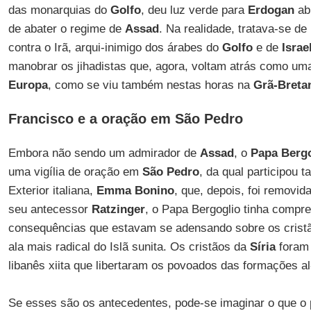
das monarquias do
Golfo
, deu luz verde para
Erdogan
abr
de abater o regime de
Assad
. Na realidade, tratava-se d
contra o Irã, arqui-inimigo dos árabes do
Golfo
e de
Israe
manobrar os jihadistas que, agora, voltam atrás como um
Europa
, como se viu também nestas horas na
Grã-Breta
Francisco e a oração em São Pedro
Embora não sendo um admirador de
Assad
, o
Papa Berg
uma vigília de oração em
São Pedro
, da qual participou 
Exterior italiana,
Emma Bonino
, que, depois, foi removid
seu antecessor
Ratzinger
, o Papa Bergoglio tinha compr
consequências que estavam se adensando sobre os cristã
ala mais radical do Islã sunita. Os cristãos da
Síria
foram 
libanês xiita que libertaram os povoados das formações al
Se esses são os antecedentes, pode-se imaginar o que o