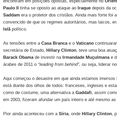
encontram em posições opostas, especialmente no
Orien
Paulo II
tinha se oposto ao ataque ao
Iraque
depois da o
Saddam
era o protetor dos cristãos. Ainda mais forte foi
convencido de que os regimes autoritários, mas laicos, er
Islã
político.
As tensões entre a
Casa Branca
e o
Vaticano
continuar
secretária de Estado,
Hillary Clinton
, teve uma boa atua
Barack Obama
de investir na
Irmandade Muçulmana
e d
árabes de 2011 o
“leading from behind”
, ou seja, liderar n
Aqui começou o desastre em que ainda estamos imersos 
está diante dos olhos de todos: franceses, ingleses e est
como de costume, uma alternativa a
Gaddafi
, assim com
em 2003, fizeram afundar um país inteiro e até mesmo as 
Pior ainda aconteceu com a
Síria
, onde
Hillary Clinton
, 