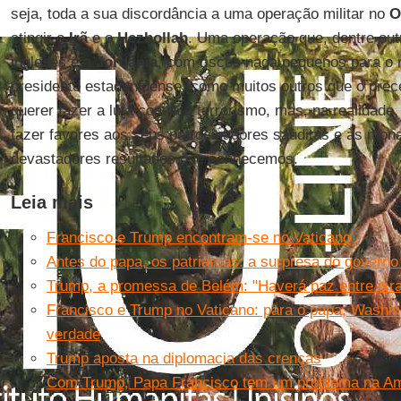
seja, toda a sua discordância a uma operação militar no
O
atingir o
Irã
e o
Hezbollah
. Uma operação que, dentre out
ingleses e a
Jordânia
, com riscos nada pequenos para o 
presidente estadunidense, como muitos outros que o pre
querer fazer a luta contra o terrorismo, mas, na realidade,
fazer favores aos seus patrocinadores sauditas e às mon
devastadores resultados que conhecemos.
Leia mais
Francisco e Trump encontram-se no Vaticano
Antes do papa, os patriarcas: a surpresa do govern
Trump, a promessa de Belém: "Haverá paz entre isra
Francisco e Trump no Vaticano: para o papa, Washi
verdade
Trump aposta na diplomacia das crenças
Com Trump, Papa Francisco tem um problema na Am