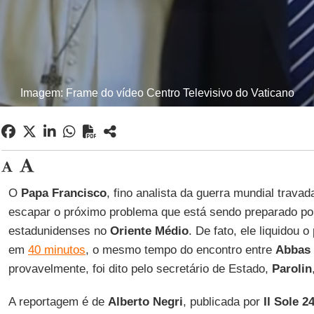
Imagem: Frame do vídeo Centro Televisivo do Vaticano
O
Papa Francisco
, fino analista da guerra mundial trav
escapar o próximo problema que está sendo preparado p
estadunidenses no
Oriente Médio
. De fato, ele liquidou 
em
40 minutos
, o mesmo tempo do encontro entre
Abbas
provavelmente, foi dito pelo secretário de Estado,
Parolin
A reportagem é de
Alberto Negri
, publicada por
Il Sole 2