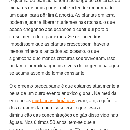
A queima de plantas na terra ao longo de centenas de
milhares de anos pode também ter desempenhado
um papal para pôr fim à anoxia. As plantas em terra
podem ajudar a liberar nutrientes nas rochas, o que
acaba chegando aos oceanos e contribui para o
crescimento de organismos. Se os incêndios
impedissem que as plantas crescessem, haveria
menos minerais lançados ao oceano, o que
significaria que menos criaturas sobreviveriam. Isso,
portanto, permitiria que os níveis de oxigênio na água
se acumulassem de forma constante.
O elemento preocupante é que estamos atualmente à
beira de um outro evento anóxico global. Na medida
em que as
mudanças climáticas
avançam, a química
dos oceanos também se altera, o que leva à
diminuição das concentrações de gás dissolvido nas
águas. Nos últimos 50 anos, tem-se que a
concentração de oxigênio caiu 2%. Embora não