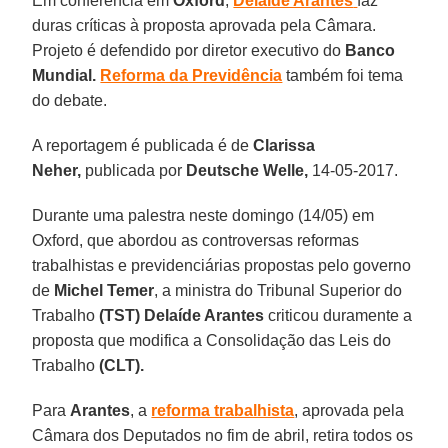
Em conferência em
Oxford
,
Delaíde Arantes
faz
duras críticas à proposta aprovada pela Câmara.
Projeto é defendido por diretor executivo do
Banco
Mundial.
Reforma da Previdência
também foi tema
do debate.
A reportagem é publicada é de
Clarissa
Neher,
publicada por
Deutsche Welle,
14-05-2017.
Durante uma palestra neste domingo (14/05) em
Oxford, que abordou as controversas reformas
trabalhistas e previdenciárias propostas pelo governo
de
Michel Temer
, a ministra do Tribunal Superior do
Trabalho
(TST)
Delaíde Arantes
criticou duramente a
proposta que modifica a Consolidação das Leis do
Trabalho
(CLT).
Para
Arantes
, a
reforma trabalhista
, aprovada pela
Câmara dos Deputados no fim de abril, retira todos os