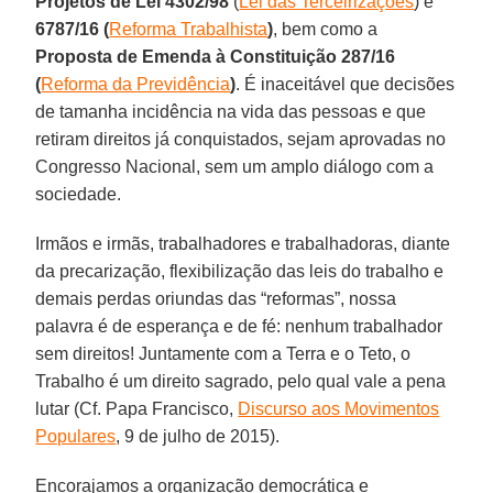
Projetos de Lei 4302/98
(
Lei das Terceirizações
) e
6787/16 (
Reforma Trabalhista
)
, bem como a
Proposta de Emenda à Constituição 287/16
(
Reforma da Previdência
)
. É inaceitável que decisões
de tamanha incidência na vida das pessoas e que
retiram direitos já conquistados, sejam aprovadas no
Congresso Nacional, sem um amplo diálogo com a
sociedade.
Irmãos e irmãs, trabalhadores e trabalhadoras, diante
da precarização, flexibilização das leis do trabalho e
demais perdas oriundas das “reformas”, nossa
palavra é de esperança e de fé: nenhum trabalhador
sem direitos! Juntamente com a Terra e o Teto, o
Trabalho é um direito sagrado, pelo qual vale a pena
lutar (Cf. Papa Francisco,
Discurso aos Movimentos
Populares
, 9 de julho de 2015).
Encorajamos a organização democrática e