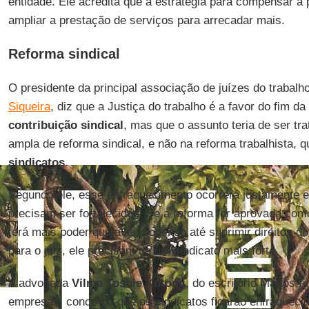
entidade. Ele acredita que a estratégia para compensar a 
ampliar a prestação de serviços para arrecadar mais.
Reforma sindical
O presidente da principal associação de juízes do trabal
Siqueira
, diz que a Justiça do trabalho é a favor do fim da
contribuição sindical
, mas que o assunto teria de ser t
ampla de reforma sindical, e não na reforma trabalhista, 
sindicatos
.
Segundo ele, esse enfraquecimento ocorrerá justamente
precisam ser fortalecidos. Se a reforma for aprovada com
terá mais poder que a lei, podendo até suprimir direitos do
para o juiz, ele precisam de um sindicato mais forte.
A advogada
Vilma Toshie Kutomi
, do escritório Mattos F
empresas, concorda que os sindicatos ficarão enfraquecid