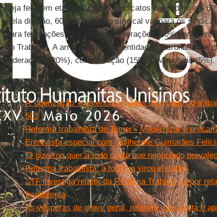
seja feito em etapas. “Alguns sindicatos dependem até 60
Pela divisão, 60% do imposto sindical vai para os sindica
para federações, 5% para confederações, 10% para centra
do Trabalho. A arrecadação das entidades patronais fica 
federações (20%), confederação (15%) e Ministério (5%).
Leia mais
A ‘uberização’ e as encruzilhadas do mundo do traba
503
Reforma trabalhista de Temer - Modernizar é precari
Entrevista especial com Guilherme Guimarães Felic
'O governo quer a todo custo que negociado prevaleç
Reforma trabalhista: a formiga virou elefante
STF investiga relator da Reforma Trabalhista por rel
fraudulenta
Às vésperas de greve geral, reforma trabalhista é 