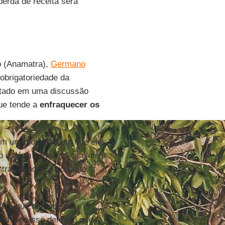
perda de receita será
ho (Anamatra),
Germano
 obrigatoriedade da
ratado em uma discussão
que tende a
enfraquecer os
 em um momento em que eles
o está, a convenção coletiva
 trabalhador, e portanto,
ilho, que defende as
os, por isso defende que