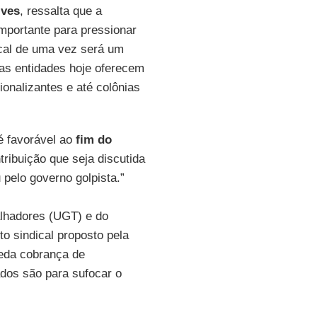
lves
, ressalta que a
mportante para pressionar
ical de uma vez será um
 as entidades hoje oferecem
onalizantes e até colônias
 é favorável ao
fim do
ribuição que seja discutida
pelo governo golpista.”
alhadores (UGT) e do
o sindical proposto pela
eda cobrança de
ados são para sufocar o