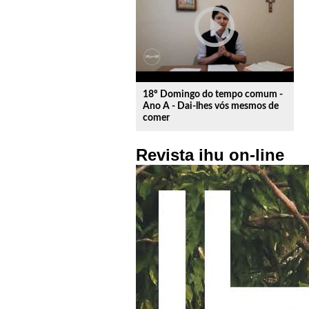
play_circle_outline
18º Domingo do tempo comum -
Ano A - Dai-lhes vós mesmos de
comer
Revista ihu on-line