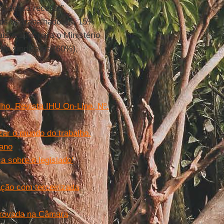
% dessa receita.”
tos de trabalhadores, 15%
is e 10% para o Ministério
com sindicatos (60%),
lho. Revista IHU On-Line, Nº.
zar o mundo do trabalho.
iano
a sobre o legislado'
ação com terceirizada
aprovada na Câmara