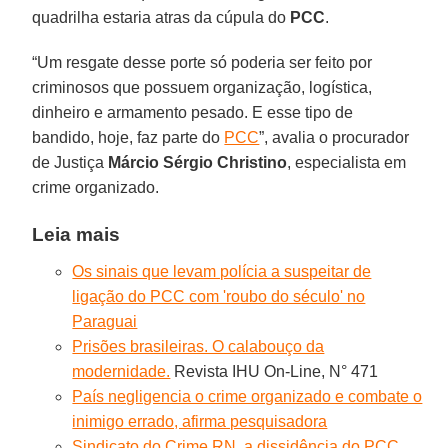
quadrilha estaria atras da cúpula do
PCC
.
“Um resgate desse porte só poderia ser feito por
criminosos que possuem organização, logística,
dinheiro e armamento pesado. E esse tipo de
bandido, hoje, faz parte do
PCC
”, avalia o procurador
de Justiça
Márcio Sérgio Christino
, especialista em
crime organizado.
Leia mais
Os sinais que levam polícia a suspeitar de
ligação do PCC com 'roubo do século' no
Paraguai
Prisões brasileiras. O calabouço da
modernidade.
Revista IHU On-Line, N° 471
País negligencia o crime organizado e combate o
inimigo errado, afirma pesquisadora
Sindicato do Crime RN, a dissidência do PCC