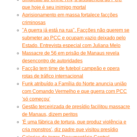
que hoje é seu inimigo mortal
Aprisionamento em massa fortalece facções
criminosas
"A guerra já está na rua". Facções não querem se
submeter ao PCC e ocupam vazio deixado pelo
Estado. Entrevista especial com Juliana Melo
Massacre de 56 em prisão de Manaus revela
desencontro de autoridades
Facção tem time de futebol campeão e opera
rotas de tráfico internacional
Funk atribuído a Família do Norte anuncia união
com Comando Vermelho e que guerra com PCC
'só começou'
Gestão terceirizada de presídio facilitou massacre
de Manaus, dizem peritos
'É uma fábrica de tortura, que produz violência e
cria monstros', diz padre que visitou presídio