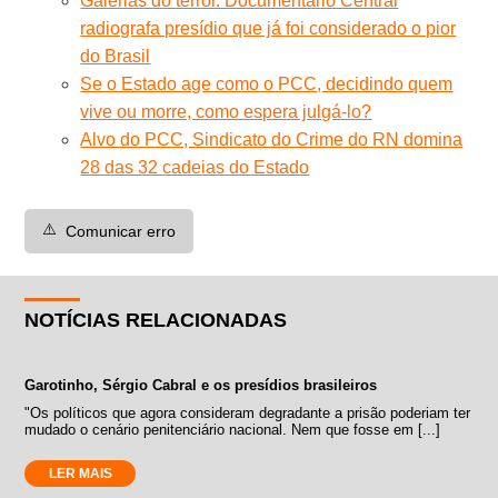
Galerias do terror. Documentário Central
radiografa presídio que já foi considerado o pior
do Brasil
Se o Estado age como o PCC, decidindo quem
vive ou morre, como espera julgá-lo?
Alvo do PCC, Sindicato do Crime do RN domina
28 das 32 cadeias do Estado
⚠️
Comunicar erro
NOTÍCIAS RELACIONADAS
Garotinho, Sérgio Cabral e os presídios brasileiros
"Os políticos que agora consideram degradante a prisão poderiam ter
mudado o cenário penitenciário nacional. Nem que fosse em [...]
LER MAIS