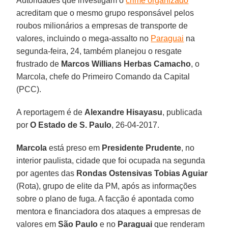
Autoridades que investigam o
crime organizado
acreditam que o mesmo grupo responsável pelos
roubos milionários a empresas de transporte de
valores, incluindo o mega-assalto no
Paraguai
na
segunda-feira, 24, também planejou o resgate
frustrado de
Marcos Willians Herbas Camacho
, o
Marcola, chefe do Primeiro Comando da Capital
(PCC).
A reportagem é de
Alexandre Hisayasu
, publicada
por
O Estado de S. Paulo
, 26-04-2017.
Marcola
está preso em
Presidente Prudente
, no
interior paulista, cidade que foi ocupada na segunda
por agentes das
Rondas Ostensivas Tobias Aguiar
(Rota), grupo de elite da PM, após as informações
sobre o plano de fuga. A facção é apontada como
mentora e financiadora dos ataques a empresas de
valores em
São Paulo
e no
Paraguai
que renderam