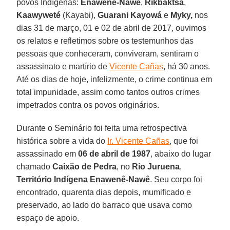
povos Indígenas:
Enawenê-Nawê
,
Rikbaktsa
,
Kaawyweté
(Kayabi),
Guarani
Kayowá
e
Myky,
nos
dias 31 de março, 01 e 02 de abril de 2017, ouvimos
os relatos e refletimos sobre os testemunhos das
pessoas que conheceram, conviveram, sentiram o
assassinato e martírio de
Vicente Cañas
, há 30 anos.
Até os dias de hoje, infelizmente, o crime continua em
total impunidade, assim como tantos outros crimes
impetrados contra os povos originários.
Durante o Seminário foi feita uma retrospectiva
histórica sobre a vida do
Ir. Vicente Cañas
, que foi
assassinado em
06 de abril de 1987
, abaixo do lugar
chamado
Caixão de Pedra
, no
Rio Juruena
,
Território Indígena Enawenê-Nawê
. Seu corpo foi
encontrado, quarenta dias depois, mumificado e
preservado, ao lado do barraco que usava como
espaço de apoio.