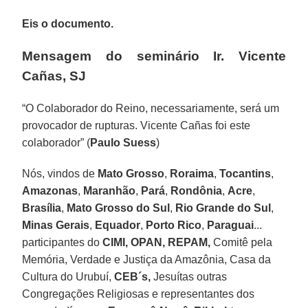
Eis o documento.
Mensagem do seminário Ir. Vicente
Cañas, SJ
“O Colaborador do Reino, necessariamente, será um
provocador de rupturas. Vicente Cañas foi este
colaborador” (
Paulo Suess
)
Nós, vindos de
Mato Grosso
,
Roraima
,
Tocantins
,
Amazonas
,
Maranhão
,
Pará
,
Rondônia
,
Acre
,
Brasília
,
Mato Grosso
do Sul
,
Rio Grande do Sul
,
Minas Gerais
,
Equador
,
Porto Rico
,
Paraguai
...
participantes do
CIMI, OPAN, REPAM,
Comitê pela
Memória, Verdade e Justiça da Amazônia, Casa da
Cultura do Urubuí,
CEB´s,
Jesuítas outras
Congregações Religiosas e representantes dos