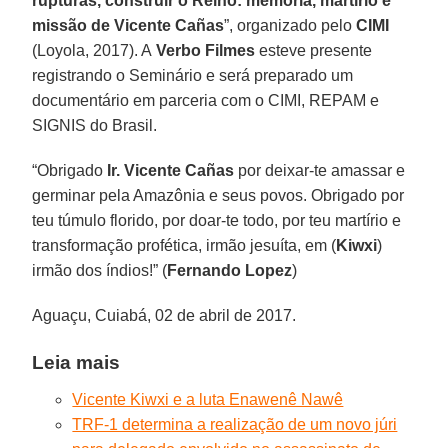
rupturas, construir o Reino: memória, martírio e
missão de Vicente Cañas
”, organizado pelo
CIMI
(Loyola, 2017). A
Verbo Filmes
esteve presente
registrando o Seminário e será preparado um
documentário em parceria com o CIMI, REPAM e
SIGNIS do Brasil.
“Obrigado
Ir. Vicente Cañas
por deixar-te amassar e
germinar pela Amazônia e seus povos. Obrigado por
teu túmulo florido, por doar-te todo, por teu martírio e
transformação profética, irmão jesuíta, em (
Kiwxi
)
irmão dos índios!” (
Fernando Lopez
)
Aguaçu, Cuiabá, 02 de abril de 2017.
Leia mais
Vicente Kiwxi e a luta Enawenê Nawê
TRF-1 determina a realização de um novo júri