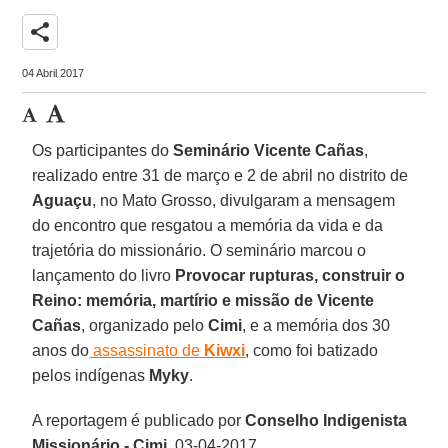
share
04 Abril 2017
Os participantes do
Seminário Vicente Cañas
,
realizado entre 31 de março e 2 de abril no distrito de
Aguaçu
, no Mato Grosso, divulgaram a mensagem
do encontro que resgatou a memória da vida e da
trajetória do missionário. O seminário marcou o
lançamento do livro
Provocar rupturas, construir o
Reino: memória, martírio e missão de Vicente
Cañas
, organizado pelo
Cimi
, e a memória dos 30
anos do
assassinato de
Kiwxi
, como foi batizado
pelos indígenas
Myky
.
A reportagem é publicado por
Conselho Indigenista
Missionário - Cimi
, 03-04-2017.