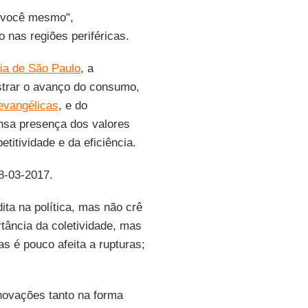
 você mesmo",
 nas regiões periféricas.
ria de São Paulo
, a
trar o avanço do consumo,
 evangélicas
, e do
nsa presença dos valores
titividade e da eficiência.
28-03-2017.
ta na política, mas não crê
tância da coletividade, mas
s é pouco afeita a rupturas;
enovações tanto na forma