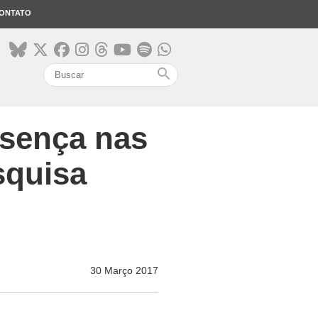
ONTATO
search
esença nas
squisa
30 Março 2017