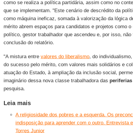
como se realiza a política partidária, assim como no conte
que se implementam. "Este cenário de descrédito da polí
como máquina ineficaz, somada à valorização da lógica d
mérito abrem espaços para candidatos e projetos como o
político, gestor trabalhador que ascendeu e, por isso, não 
conclusão do relatório.
"A mistura entre
valores do liberalismo
, do individualismo
do sucesso pelo mérito, com valores mais solidários e col
atuação do Estado, à ampliação da inclusão social, perm
imaginário dessa nova classe trabalhadora das
periferia
pesquisa.
Leia mais
A religiosidade dos pobres e a esquerda. Os preconce
indisposição para aprender com o outro. Entrevista 
Torres Junior