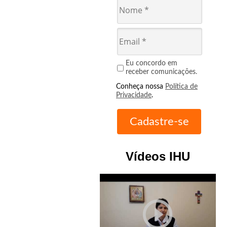
Eu concordo em
receber comunicações.
Conheça nossa
Política de
Privacidade
.
Vídeos IHU
play_circle_outline