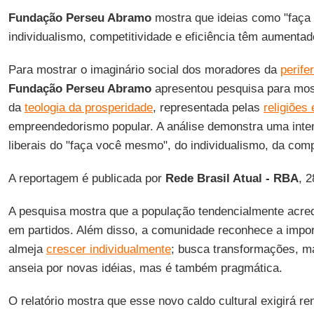
Fundação Perseu Abramo
mostra que ideias como "faça
individualismo, competitividade e eficiência têm aumentado
Para mostrar o imaginário social dos moradores da
perife
Fundação Perseu Abramo
apresentou pesquisa para mos
da
teologia da prosperidade
, representada pelas
religiões
empreendedorismo popular. A análise demonstra uma inte
liberais do "faça você mesmo", do individualismo, da compe
A reportagem é publicada por
Rede Brasil Atual - RBA
, 
A pesquisa mostra que a população tendencialmente acredi
em partidos. Além disso, a comunidade reconhece a impor
almeja
crescer individualmente
; busca transformações, ma
anseia por novas idéias, mas é também pragmática.
O relatório mostra que esse novo caldo cultural exigirá r