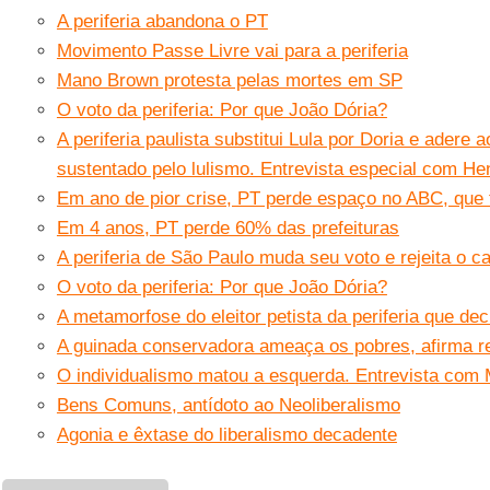
A periferia abandona o PT
Movimento Passe Livre vai para a periferia
Mano Brown protesta pelas mortes em SP
O voto da periferia: Por que João Dória?
A periferia paulista substitui Lula por Doria e adere 
sustentado pelo lulismo. Entrevista especial com He
Em ano de pior crise, PT perde espaço no ABC, que 
Em 4 anos, PT perde 60% das prefeituras
A periferia de São Paulo muda seu voto e rejeita o c
O voto da periferia: Por que João Dória?
A metamorfose do eleitor petista da periferia que dec
A guinada conservadora ameaça os pobres, afirma r
O individualismo matou a esquerda. Entrevista com M
Bens Comuns, antídoto ao Neoliberalismo
Agonia e êxtase do liberalismo decadente