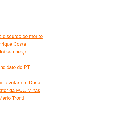
ao discurso do mérito
nrique Costa
foi seu berço
andidato do PT
idiu votar em Doria
eitor da PUC Minas
ario Tronti