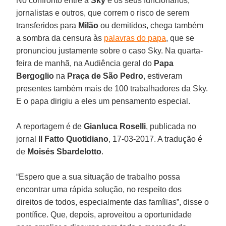
No confronto entre a
Sky
e os seus funcionários,
jornalistas e outros, que correm o risco de serem
transferidos para
Milão
ou demitidos, chega também
a sombra da censura às
palavras do papa
, que se
pronunciou justamente sobre o caso Sky. Na quarta-
feira de manhã, na Audiência geral do
Papa
Bergoglio
na
Praça de São Pedro
, estiveram
presentes também mais de 100 trabalhadores da Sky.
E o papa dirigiu a eles um pensamento especial.
A reportagem é de
Gianluca Roselli
, publicada no
jornal
Il Fatto Quotidiano
, 17-03-2017. A tradução é
de
Moisés Sbardelotto
.
“Espero que a sua situação de trabalho possa
encontrar uma rápida solução, no respeito dos
direitos de todos, especialmente das famílias”, disse o
pontífice. Que, depois, aproveitou a oportunidade