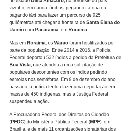
no estado
Delta Amacuro
, no nordeste do país
vizinho, em canoa, ônibus, pegando carona ou
pagando táxi para fazer um percurso de 925
quilômetros até chegar à fronteira de
Santa Elena do
Uairén
com
Pacaraima
, em
Roraima
.
Mas em
Roraima
, os
Warao
foram hostilizados por
parte da população. Entre 2014 e 2016, a Polícia
Federal deportou 532 índios a pedido da Prefeitura de
Boa Vista
, que atendeu a uma solicitação de
populares descontentes com os índios pedindo
esmolas nos semáforos. Em 9 de dezembro do ano
passado, a polícia tentou fazer uma deportação em
massa de 450 indígenas, mas a Justiça Federal
suspendeu a ação.
A Procuradoria Federal dos Direitos do Cidadão
(
PFDC
) do Ministério Público Federal (
MPF
), em
Brasília, e de mais 11 organizações signatárias dos