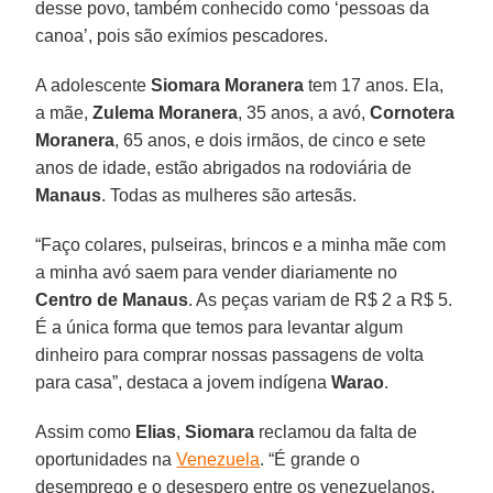
desse povo, também conhecido como ‘pessoas da
canoa’, pois são exímios pescadores.
A adolescente
Siomara Moranera
tem 17 anos. Ela,
a mãe,
Zulema Moranera
, 35 anos, a avó,
Cornotera
Moranera
, 65 anos, e dois irmãos, de cinco e sete
anos de idade, estão abrigados na rodoviária de
Manaus
. Todas as mulheres são artesãs.
“Faço colares, pulseiras, brincos e a minha mãe com
a minha avó saem para vender diariamente no
Centro de Manaus
. As peças variam de R$ 2 a R$ 5.
É a única forma que temos para levantar algum
dinheiro para comprar nossas passagens de volta
para casa”, destaca a jovem indígena
Warao
.
Assim como
Elias
,
Siomara
reclamou da falta de
oportunidades na
Venezuela
. “É grande o
desemprego e o desespero entre os venezuelanos.