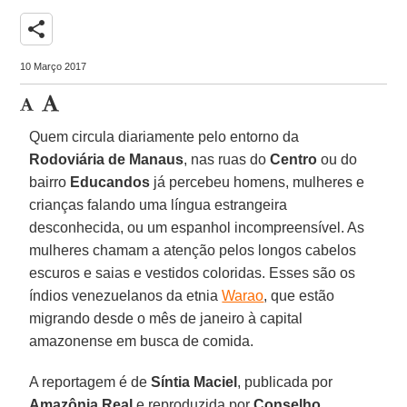
share
10 Março 2017
Quem circula diariamente pelo entorno da
Rodoviária de Manaus
, nas ruas do
Centro
ou do
bairro
Educandos
já percebeu homens, mulheres e
crianças falando uma língua estrangeira
desconhecida, ou um espanhol incompreensível. As
mulheres chamam a atenção pelos longos cabelos
escuros e saias e vestidos coloridas. Esses são os
índios venezuelanos da etnia
Warao
, que estão
migrando desde o mês de janeiro à capital
amazonense em busca de comida.
A reportagem é de
Síntia Maciel
, publicada por
Amazônia Real
e reproduzida por
Conselho