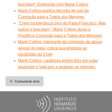
boicotam”. Entrevista com Marie Collins
Marie Collins explica decisão de sair da
Comissão para a Tutela dos Menores
"Creio na tolerância zero do Papa Francisco. Mas
outros o boicotam". Marie Collins deixa a
Pontifícia Comissão para a Tutela dos Menores
Marie Collins, integrante da comissão de abuso
sexual do papa, critica sua resposta ao
escândalo do Chile
Marie Collins: cautelosa porém feliz por estar
ajudando o Vaticano a proteger os menores
⚠️
Comunicar erro