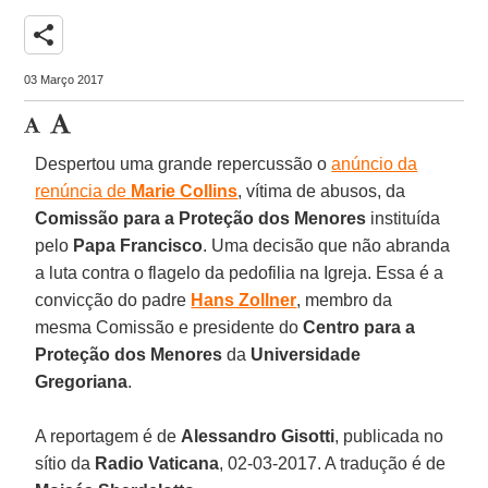
share
03 Março 2017
Despertou uma grande repercussão o
anúncio da
renúncia de
Marie Collins
, vítima de abusos, da
Comissão para a Proteção dos Menores
instituída
pelo
Papa Francisco
. Uma decisão que não abranda
a luta contra o flagelo da pedofilia na Igreja. Essa é a
convicção do padre
Hans Zollner
, membro da
mesma Comissão e presidente do
Centro para a
Proteção dos Menores
da
Universidade
Gregoriana
.
A reportagem é de
Alessandro Gisotti
, publicada no
sítio da
Radio Vaticana
, 02-03-2017. A tradução é de