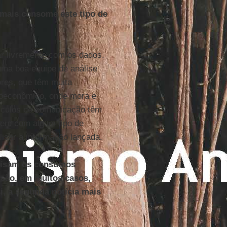
mais consome este tipo de
ar livremente com os dados.
ma boa equipe de análise
res, que têm muita
cioeconômico, onde mora e
ículos de comunicação têm
 vem com algum tipo de
lisar a informação lançada.
alisam os consumos
s são, em muitos casos,
i, a segunda notícia mais