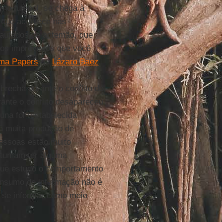
no futebol, se chega à
 que acontece nas
autados de antemão, que
dios imprevistos que você
ma Papers
ou
Lázaro Baez
.
recha durante o conflito do
ante o conflito desapareceu
una foi restabelecida
á muita produção de
pessoas estão muito
ostumam ter alguma
 que estudo o comportamento
consumo de informação não é
 se informar como meio