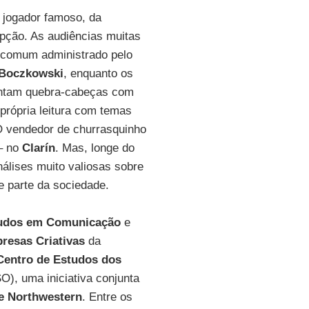
 jogador famoso, da
upção. As audiências muitas
 comum administrado pelo
 Boczkowski
, enquanto os
ntam quebra-cabeças com
própria leitura com temas
 vendedor de churrasquinho
– no
Clarín
. Mas, longe do
nálises muito valiosas sobre
 parte da sociedade.
udos em Comunicação
e
resas Criativas
da
Centro de Estudos dos
), uma iniciativa conjunta
e Northwestern
. Entre os