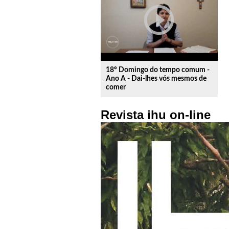
play_circle_outline
18º Domingo do tempo comum -
Ano A - Dai-lhes vós mesmos de
comer
Revista ihu on-line