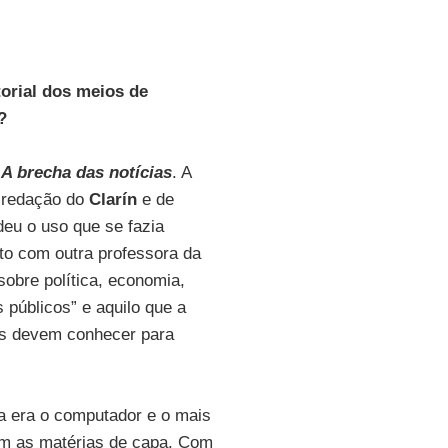
torial dos meios de
?
o
A brecha das notícias
. A
 redação do
Clarín
e de
deu o uso que se fazia
nto com outra professora da
sobre política, economia,
 públicos” e aquilo que a
os devem conhecer para
a era o computador e o mais
sem as matérias de capa. Com