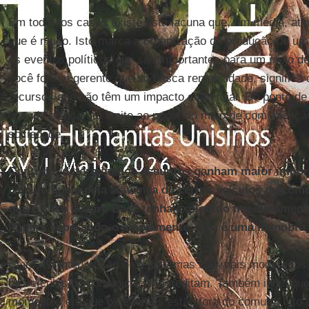
Em todos os casos existe esta lacuna que, em média, atin
que é muito. Isto marca a organização da produção de u
os eventos políticos que são importantes para um meio d
você for um gerente que só busca rentabilidade, significa
recursos que não têm um impacto comercial. Do ponto de
agenda coloca um limite ao poder do meio de comunicação
sociedade.
Contudo, determinados assuntos ganham maior import
calculo que é pela alavanca de certos veículos de com
que o caso Lázaro Baez tenha explodido imediatamen
Papers superando-o amplamente. Não é uma manobra 
Claro, há intervenção e efeitos, mas são mais moderados,
os veículos de comunicação acreditam. Também influi que h
momentos em que os eventos estão fora do comum. Isto 