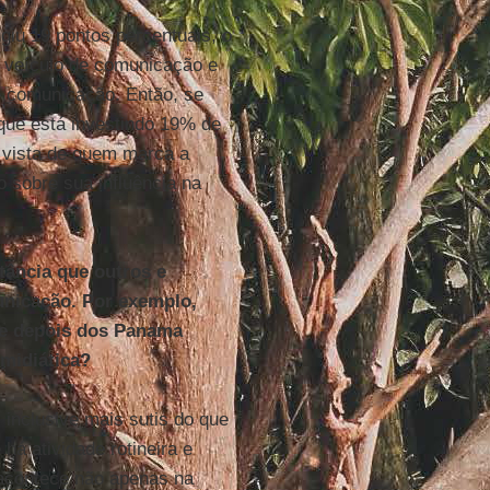
giu 19 pontos percentuais, o
m veículo de comunicação e
e comunicação. Então, se
 que está investindo 19% de
 vista de quem marca a
 sobre sua influência na
ância que outros e
unicação. Por exemplo,
te depois dos Panama
midiática?
 inclusive mais sutis do que
á atividade rotineira e
acontece não apenas na