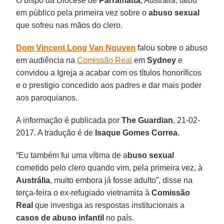
O bispo da Diocese de
Parramatta
, Austrália, falou
em público pela primeira vez sobre o
abuso sexual
que sofreu nas mãos do clero.
Dom Vincent Long Van Nguyen
falou sobre o abuso
em audiência na
Comissão Real
em
Sydney
e
convidou a Igreja a acabar com os títulos honoríficos
e o prestigio concedido aos padres e dar mais poder
aos paroquianos.
A informação é publicada por
The Guardian
, 21-02-
2017. A tradução é de
Isaque Gomes Correa
.
“Eu também fui uma vítima de a
buso sexual
cometido pelo clero quando vim, pela primeira vez, à
Austrália
, muito embora já fosse adulto”, disse na
terça-feira o ex-refugiado vietnamita à
Comissão
Real
que investiga as respostas institucionais a
casos de abuso infantil
no país.