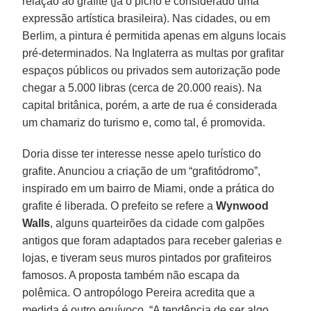
relação ao grafite (já o picho é considerado uma
expressão artística brasileira). Nas cidades, ou em
Berlim, a pintura é permitida apenas em alguns locais
pré-determinados. Na Inglaterra as multas por grafitar
espaços públicos ou privados sem autorização pode
chegar a 5.000 libras (cerca de 20.000 reais). Na
capital britânica, porém, a arte de rua é considerada
um chamariz do turismo e, como tal, é promovida.
Doria disse ter interesse nesse apelo turístico do
grafite. Anunciou a criação de um “grafitódromo”,
inspirado em um bairro de Miami, onde a prática do
grafite é liberada. O prefeito se refere a
Wynwood
Walls
, alguns quarteirões da cidade com galpões
antigos que foram adaptados para receber galerias e
lojas, e tiveram seus muros pintados por grafiteiros
famosos. A proposta também não escapa da
polêmica. O antropólogo Pereira acredita que a
medida é outro equívoco. “A tendência de ser algo