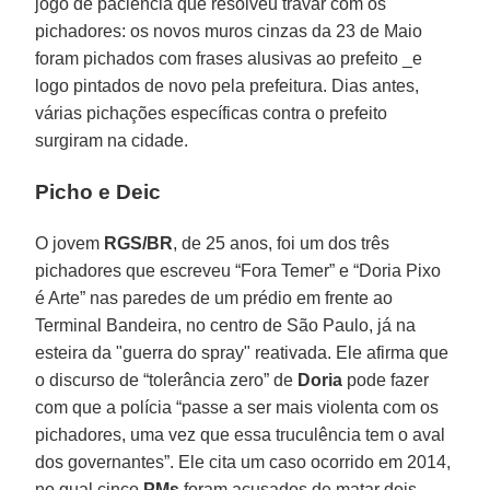
jogo de paciência que resolveu travar com os
pichadores: os novos muros cinzas da 23 de Maio
foram pichados com frases alusivas ao prefeito _e
logo pintados de novo pela prefeitura. Dias antes,
várias pichações específicas contra o prefeito
surgiram na cidade.
Picho e Deic
O jovem
RGS/BR
, de 25 anos, foi um dos três
pichadores que escreveu “Fora Temer” e “Doria Pixo
é Arte” nas paredes de um prédio em frente ao
Terminal Bandeira, no centro de São Paulo, já na
esteira da "guerra do spray" reativada. Ele afirma que
o discurso de “tolerância zero” de
Doria
pode fazer
com que a polícia “passe a ser mais violenta com os
pichadores, uma vez que essa truculência tem o aval
dos governantes”. Ele cita um caso ocorrido em 2014,
no qual cinco
PMs
foram acusados de matar dois