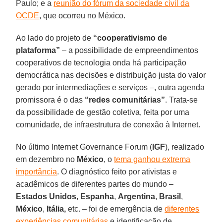
Paulo; e a
reunião do fórum da sociedade civil da
OCDE
, que ocorreu no México.
Ao lado do projeto de
“cooperativismo de
plataforma”
– a possibilidade de empreendimentos
cooperativos de tecnologia onda há participação
democrática nas decisões e distribuição justa do valor
gerado por intermediações e serviços –, outra agenda
promissora é o das
“redes comunitárias”
. Trata-se
da possibilidade de gestão coletiva, feita por uma
comunidade, de infraestrutura de conexão à Internet.
No último Internet Governance Forum (
IGF
), realizado
em dezembro no
México
, o
tema ganhou extrema
importância
. O diagnóstico feito por ativistas e
acadêmicos de diferentes partes do mundo –
Estados Unidos
,
Espanha
,
Argentina
,
Brasil
,
México
,
Itália,
etc. – foi de emergência de
diferentes
experiências comunitárias
e identificação de