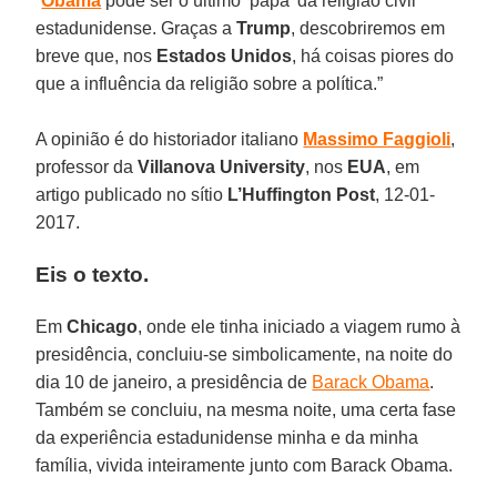
“
Obama
pode ser o último ‘papa’ da religião civil
estadunidense. Graças a
Trump
, descobriremos em
breve que, nos
Estados Unidos
, há coisas piores do
que a influência da religião sobre a política.”
A opinião é do historiador italiano
Massimo Faggioli
,
professor da
Villanova University
, nos
EUA
, em
artigo publicado no sítio
L’Huffington Post
, 12-01-
2017.
Eis o texto.
Em
Chicago
, onde ele tinha iniciado a viagem rumo à
presidência, concluiu-se simbolicamente, na noite do
dia 10 de janeiro, a presidência de
Barack Obama
.
Também se concluiu, na mesma noite, uma certa fase
da experiência estadunidense minha e da minha
família, vivida inteiramente junto com Barack Obama.