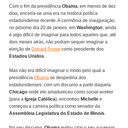
Com o fim da presidência
Obama
, em menos de dez
dias, encerra-se uma era na história política
estadunidense recente. A cerimônia de inauguração,
no próximo dia 20 de janeiro, em
Washington
, ainda
é algo difícil de imaginar para todos aqueles que, até
dois meses atrás, não podiam sequer imaginar a
eleição de
Donald Trump
como presidente dos
Estados Unidos
.
Mas não era difícil imaginar o modo pelo qual a
presidência
Obama
se despediria dos
estadunidenses: com um discurso a partir daquela
Chicago
onde ele amadureceu como
social worker
(para a
Igreja Católica
), encontrou
Michelle
e
começou a carreira política como senador da
Assembleia Legislativa do Estado de Illinois
.
No seu discurso,
Obama
evitou citar o seu sucessor,