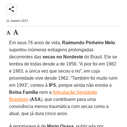
share
11 Janeiro 2017
Em seus 76 anos de vida,
Raimundo Pinheiro Melo
suportou inúmeras estiagens prolongadas
decorrentes das
secas no Nordeste
do Brasil. Ele se
lembra de todas desde a de 1958. “A pior foi em 1982
e 1983, a única vez que secou o rio”, em cuja
proximidade vive desde 1962. “Também foi muito ruim
em 1993”, contou à
IPS
, porque ainda não existia o
Bolsa Família
nem a
Articulação Semiárido
Brasileiro
(
ASA
), que contribuem para uma
convivência menos traumática com secas como a
atual, que já dura cinco anos.
A reportagem é de
Mario Osava
, publicada por