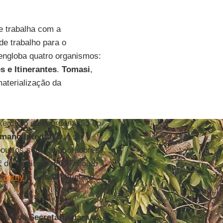
e trabalha com a
de trabalho para o
 engloba quatro organismos:
 e Itinerantes
.
Tomasi
,
aterialização da
exercício de coordenação do
mano Integral
que se
eou “os seus colaboradores
1º de janeiro de 2017, como
Czerny
e o escalabriniano
efeito da
Secretaria para a