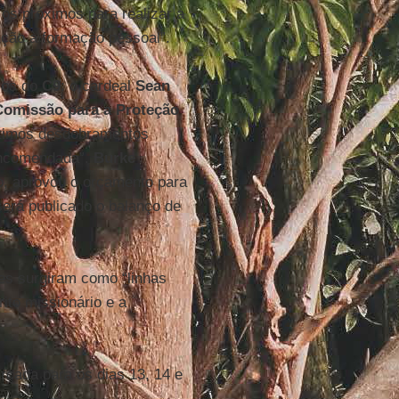
os próximos para realizar a
nção à formação pessoal”.
ros do
C9
: o cardeal
Sean
 Comissão para a Proteção
últimos desdobramentos
encomendada”.
Burke
o, aprovou o orçamento para
erá publicado o balanço de
es surgiram como “linhas
írito missionário e a
rcada para os dias 13, 14 e