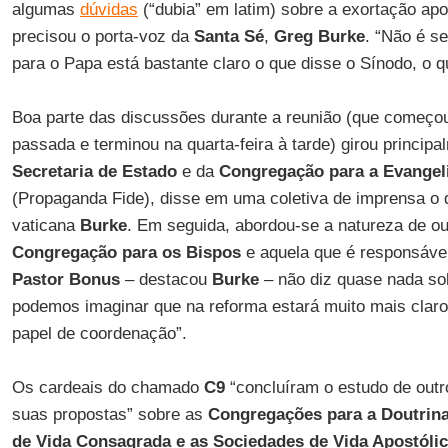
algumas
dúvidas
(“dubia” em latim) sobre a exortação apo
precisou o porta-voz da
Santa Sé
,
Greg Burke
. “Não é se
para o Papa está bastante claro o que disse o Sínodo, o qu
Boa parte das discussões durante a reunião (que começo
passada e terminou na quarta-feira à tarde) girou princip
Secretaria de Estado
e da
Congregação para a Evangel
(Propaganda Fide), disse em uma coletiva de imprensa o 
vaticana
Burke
. Em seguida, abordou-se a natureza de out
Congregação para os Bispos
e aquela que é responsáve
Pastor Bonus
– destacou
Burke
– não diz quase nada sob
podemos imaginar que na reforma estará muito mais claro
papel de coordenação”.
Os cardeais do chamado
C9
“concluíram o estudo de outr
suas propostas” sobre as
Congregações para a Doutrina 
de Vida Consagrada e as Sociedades de Vida Apostólic