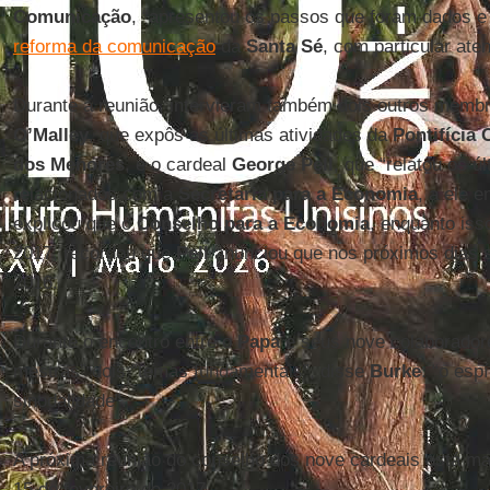
Comunicação
, “apresentou os passos que foram dados e 
reforma da comunicação
da
Santa Sé
, com particular ate
Durante a reunião, intervieram também dois outros memb
O’Malley
, que expôs as últimas atividades da
Pontifícia
dos Menores
, e o cardeal
George Pell
, que “relatou os 
relacionados com a
Secretaria para a Economia
, a ele 
explicou que o
Conselho para a Economia
, enquanto iss
2017, recordou que
Pell
anunciou que nos próximos dias s
2016.
Durante o encontro entre o
Papa
e seus nove colaborador
mestras” dois “temas fundamentais”, disse
Burke
: “o esp
sinodalidade”.
A próxima reunião do conselho dos nove cardeais está ma
15 de fevereiro de 2017.