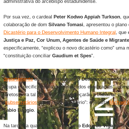
administrativa do arcebispo estadunidense.
Por sua vez, o cardeal
Peter Kodwo Appiah Turkson
, qu
colaboração de dom
Silvano Tomasi
, apresentou o plano 
Dicastério para o Desenvolvimento Humano Integral
, que
Justiça e Paz, Cor Unum, Agentes de Saúde e Migrantes
especificamente, “explicou o novo dicastério como” uma m
“constituição conciliar
Gaudium et Spes
”.
Além disso, justamente na quarta-feira, o
Papa
, “no seu 
departamento
do
Dicastério para o Desenvolvimento Hu
ocupa especificamente dos refugiados e migrantes”, nom
diretos para tal objetivo”, que começarão a trabalhar em 
“
subsecretários
deste novo dicastério”: o jesuíta
Michael 
Fabio Baggio
.
Na tarde da quarta-feira, dom
Dario Edoardo Viganò
, pr