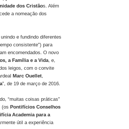
nidade dos Cristão
s. Além
recede a nomeação dos
 unindo e fundindo diferentes
tempo consistente”) para
foram encomendados. O novo
os, a Família e a Vida
, e,
dos leigos, com o convite
rdeal
Marc Ouellet
,
a
”, de 19 de março de 2016.
udo, “muitas coisas práticas”
s (os
Pontifícios Conselhos
ifícia Academia para a
armente útil a experiência