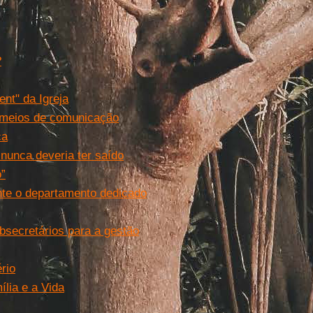
?
nt" da Igreja
s meios de comunicação
ca
 nunca deveria ter saído
o”
nte o departamento dedicado
bsecretários para a gestão
rio
ília e a Vida