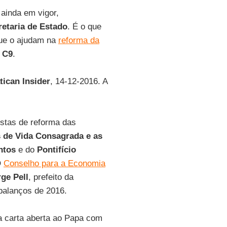
 ainda em vigor,
retaria de Estado
. É o que
ue o ajudam na
reforma da
o
C9
.
tican Insider
, 14-12-2016. A
stas de reforma das
s de Vida Consagrada e as
ntos
e do
Pontifício
O
Conselho para a Economia
ge Pell
, prefeito da
 balanços de 2016.
a carta aberta ao Papa com