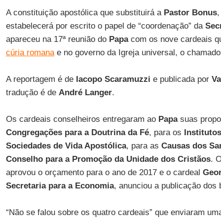
A constituição apostólica que substituirá a
Pastor Bonus
,
estabelecerá por escrito o papel de “coordenação” da
Sec
apareceu na 17ª reunião do
Papa
com os nove cardeais q
cúria romana
e no governo da Igreja universal, o chamad
A reportagem é de
Iacopo Scaramuzzi
e publicada por
Va
tradução é de
André
Langer
.
Os cardeais conselheiros entregaram ao
Papa
suas propo
Congregações para a Doutrina da Fé
, para os
Instituto
Sociedades de Vida Apostólica
, para as
Causas dos Sa
Conselho para a Promoção da Unidade dos Cristãos
. 
aprovou o orçamento para o ano de 2017 e o cardeal
Geor
Secretaria para a Economia
, anunciou a publicação dos
“Não se falou sobre os quatro cardeais” que enviaram um