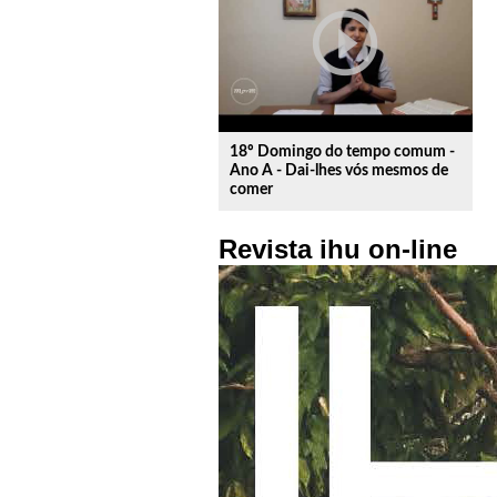
play_circle_outline
18º Domingo do tempo comum -
Ano A - Dai-lhes vós mesmos de
comer
Revista ihu on-line