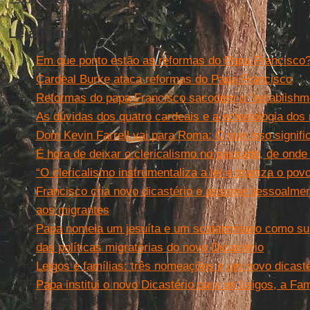
Leia mais
Em que ponto estão as reformas do Papa Francisco
Cardeal Burke ataca reformas do Papa Francisco
Reformas do papa Francisco sacodem o "establishme
As dúvidas dos quatro cardeais e a eclesiologia do
Dom Kevin Farrell vai para Roma: O que isso signifi
É hora de deixar o clericalismo no passado, de onde
“O clericalismo instrumentaliza a lei e tiraniza o pov
Francisco cria novo dicastério e assume pessoalme
aos migrantes
Papa nomeia um jesuíta e um scalabriniano como su
das políticas migratórias do novo Dicastério
Leigos e famílias: três nomeações e um novo dicasté
Papa institui o novo Dicastério para os Leigos, a Fam