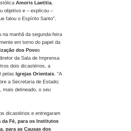
stólica
Amoris Laetitia
,
u objetivo e – explicou –
e falou o Espírito Santo”.
u na manhã da segunda-feira
almente em torno do papel da
ização dos Povo
s
diretor da Sala de Imprensa
ros dois dicastérios, a
l pelas
Igrejas
Orientais
. “A
re a Secretaria de Estado;
, mais delineado, o seu
os dicastérios e entregaram
da Fé, para os Institutos
a, para as Causas dos