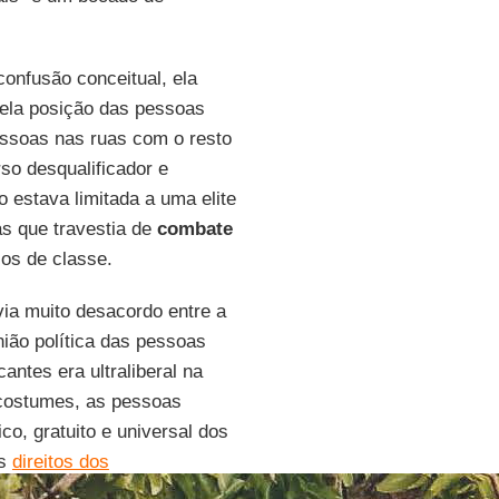
onfusão conceitual, ela
pela posição das pessoas
essoas nas ruas com o resto
rso desqualificador e
 estava limitada a uma elite
s que travestia de
combate
ios de classe.
ia muito desacordo entre a
nião política das pessoas
ntes era ultraliberal na
 costumes, as pessoas
co, gratuito e universal dos
os
direitos dos