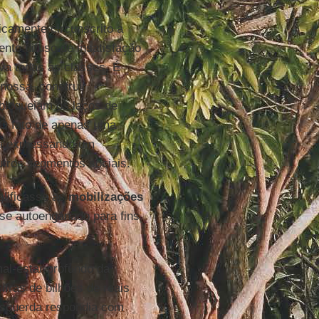
icamente circunscrito a
to difuso de insatisfação
va todas as classes. É
nossa, construir
 bloqueiam os laços de
 O fato de apenas uma
ava expressando um
utros segmentos sociais.
alificasse as
mobilizações
 se autoenganado para fins
al-estar profundo da
ifras de bilhões de reais
esquerda respondia com