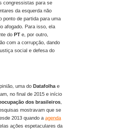
s congressistas para se
ntares da esquerda não
o ponto de partida para uma
o afogado. Para isso, ela
ente do
PT
e, por outro,
ação com a corrupção, dando
ustiça social e defesa do
pinião, uma do
Datafolha
e
am, no final de 2015 e início
reocupação dos brasileiros
,
 pesquisas mostravam que se
desde 2013 quando a
agenda
pelas ações espetaculares da