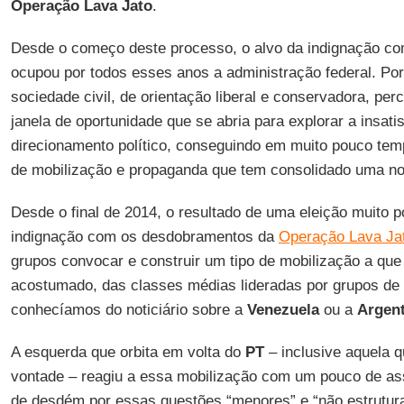
Operação Lava Jato
.
Desde o começo deste processo, o alvo da indignação c
ocupou por todos esses anos a administração federal. Por
sociedade civil, de orientação liberal e conservadora, per
janela de oportunidade que se abria para explorar a insati
direcionamento político, conseguindo em muito pouco te
de mobilização e propaganda que tem consolidado uma nov
Desde o final de 2014, o resultado de uma eleição muito 
indignação com os desdobramentos da
Operação Lava Ja
grupos convocar e construir um tipo de mobilização a que
acostumado, das classes médias lideradas por grupos de d
conhecíamos do noticiário sobre a
Venezuela
ou a
Argent
A esquerda que orbita em volta do
PT
– inclusive aquela q
vontade – reagiu a essa mobilização com um pouco de as
de desdém por essas questões “menores” e “não estrutur