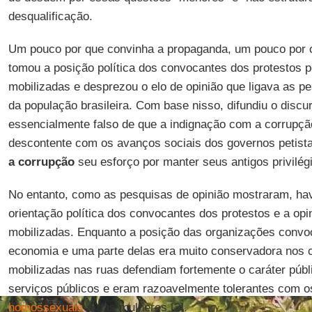
desqualificação.
Um pouco por que convinha a propaganda, um pouco por c
tomou a posição política dos convocantes dos protestos 
mobilizadas e desprezou o elo de opinião que ligava as p
da população brasileira. Com base nisso, difundiu o discu
essencialmente falso de que a indignação com a corrupção
descontente com os avanços sociais dos governos petista
a corrupção
seu esforço por manter seus antigos privilég
No entanto, como as pesquisas de opinião mostraram, hav
orientação política dos convocantes dos protestos e a opi
mobilizadas. Enquanto a posição das organizações convoca
economia e uma parte delas era muito conservadora nos
mobilizadas nas ruas defendiam fortemente o caráter públi
serviços públicos e eram razoavelmente tolerantes com 
homossexuais
e das mulheres [2].