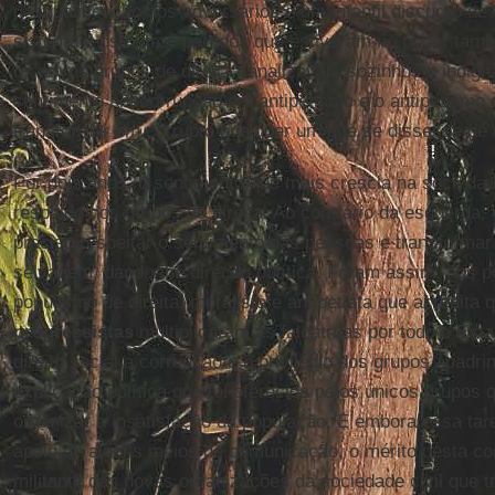
desqualificação dos adversários e um infantil discurso de 
sistema e os outros partidos que estiveram no poder tam
os novos grupos de direita canalizavam sozinhos a indign
sentimento anticorrupção em antipetismo e o antipetismo
transformar em corrupto qualquer um que se dissesse de
Por dois anos, o sentimento que mais crescia na sociedad
respaldo nos grupos de direita. Ao contrário da esquerda,
preciso respeitar o sentimento das pessoas e transformar
selvagem, dando-lhe direção política. Foram assim, aos 
populismo de direita, moralista e antipetista que acredita
progressistas
multiplicaram as falcatruas por todo o Estad
direito social a corrupção e o privilégio dos grupos apadrin
explicação política que foi oferecida pelos únicos grupos
organizar a insatisfação da população. E embora essa tare
apoio de alguns meios de comunicação, o mérito desta co
militante das novas organizações da sociedade civil que 