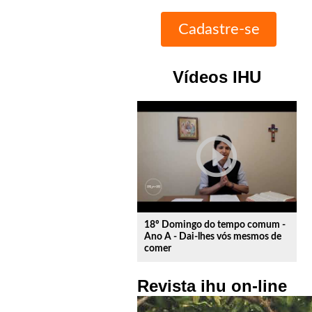
Vídeos IHU
play_circle_outline
18º Domingo do tempo comum -
Ano A - Dai-lhes vós mesmos de
comer
Revista ihu on-line