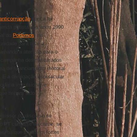
anticorrupção
nunca foi
agenda petista dos anos 1990
nal do
Podemos
, na
nidade para ligar a
hamando a atenção para o
de campanha desmascarados
a de financiamento eleitoral
 E a divulgação espetacular
oderia impulsionar e
 que tinham sido
 emissor do discurso se
 o
PT
cortasse na carne, se
eiros que tivessem fortes