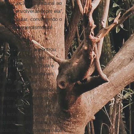
“a corrupção é estrutural ao
bém se envolveram com ela”,
ação popular, convertendo o
 em antiesquerdismo até
 esquerda.
e brasileira só encontrou
 eles entenderam que era
 essa indignação bruta e
poucos, consolidando um
 que os
governos
o brasileiro, travestindo de
hados. Afinal, essa foi a
 que realmente tentaram
fa tenha recebido o valioso
nquista se deve mais a ação
trabalharam de maneira hábil