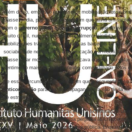
Além disso, embora o processo de mobilização fosse prat
classe média, pesquisas mostravam que havia um sentimen
com o
governo Dilma
e com a
corrupção
, que atravessa
muito difícil, numa sociedade socialmente cindida como a 
mobilizações transversais, porque as barreiras de classe
sociabilidade necessários a convocação e a mobilização.
classe estar mobilizada não significava que ela não est
sentimento mais difuso e profundo, compartilhado pelos o
Se essas circunstâncias permitiam que a esquerda desqu
anticorrupção
para fins de propaganda, ela não devia ter
de estratégia.
As mobilizações anticorrupção eram a expressão de um m
sociedade brasileira que assistia perplexa às crescentes c
desviados de sua principal empresa pública. Enquanto a 