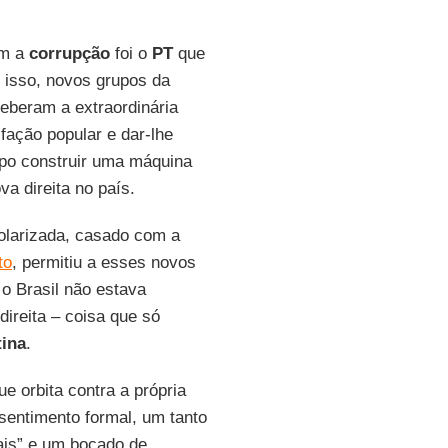
om a
corrupção
foi o
PT
que
 isso, novos grupos da
ceberam a extraordinária
sfação popular e dar-lhe
mpo construir uma máquina
a direita no país.
polarizada, casado com a
to
, permitiu a esses novos
 o Brasil não estava
ireita – coisa que só
ina
.
ue orbita contra a própria
sentimento formal, um tanto
ais” e um bocado de