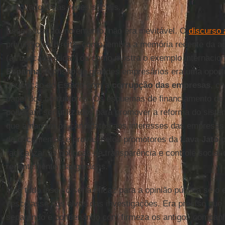
e inovadora nas redes sociais.
Essa situação, no entanto, não era inevitável. O
discurso 
privilégio da direita, como lembra a memória recente da 
(a “bancada ética”) ou como mostra o exemplo internacio
Espanha
. A prisão de grandes empresários era uma oportu
corrupção do Estado com a
corrupção das empresas
, c
papel dos corruptores. Os esquemas de financiamento 
poderiam ser utilizados para promover a reforma do sistem
que amarram os candidatos aos interesses das empresas.
de documentos e provas pelos promotores da
Lava Jato
p
radicalizar as políticas de transparência e controle social
recentemente inauguradas.
Mas tudo isso só seria eficaz para a opinião pública se o
descolasse dos alvos das investigações. Era preciso que
separando e condenando com firmeza os antigos companh