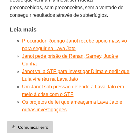
preconcebidas, sem preconceitos, sem a vontade de
conseguir resultados através de subterfúgios.
Leia mais
Procurador Rodrigo Janot recebe apoio massivo
para seguir na Lava Jato
Janot pede prisão de Renan, Sarney, Jucá e
Cunha
Janot vai a STF para investigar Dilma e pedir que
Lula vire réu na Lava Jato
Um Janot sob pressão defende a Lava Jato em
meio à crise com o STF
Os projetos de lei que ameaçam a Lava Jato e
outras investigações
⚠️
Comunicar erro