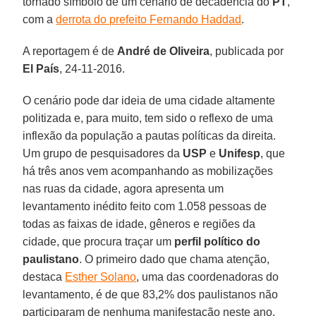
tornado símbolo de um cenário de decadência do
PT
,
com a
derrota do prefeito Fernando Haddad
.
A reportagem é de
André de Oliveira
, publicada por
El País
, 24-11-2016.
O cenário pode dar ideia de uma cidade altamente
politizada e, para muito, tem sido o reflexo de uma
inflexão da população a pautas políticas da direita.
Um grupo de pesquisadores da
USP
e
Unifesp
, que
há três anos vem acompanhando as mobilizações
nas ruas da cidade, agora apresenta um
levantamento inédito feito com 1.058 pessoas de
todas as faixas de idade, gêneros e regiões da
cidade, que procura traçar um
perfil político do
paulistano
. O primeiro dado que chama atenção,
destaca
Esther Solano
, uma das coordenadoras do
levantamento, é de que 83,2% dos paulistanos não
participaram de nenhuma manifestação neste ano.