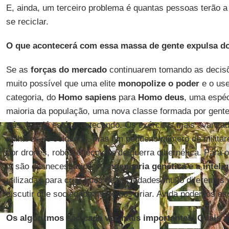
E, ainda, um terceiro problema é quantas pessoas terão a
se reciclar.
O que acontecerá com essa massa de gente expulsa d
Se as
forças do mercado
continuarem tomando as decisõ
muito possível que uma elite
monopolize o poder
e o use
categoria, do
Homo sapiens
para
Homo deus
, uma espé
maioria da população, uma nova classe formada por gente 
trás. Isto já está acontecendo. Os exércitos mais avanç
milhares de soldados, mas um pequeno número de militare
por drones, robôs e técnicas de guerra cibernética. Para 
já são desnecessários. A e
ngenharia genética
e a
intelig
utilizadas para criar tipos de sociedades muito diferente
discutir que sociedade queremos criar. Ainda podemos esc
Os algoritmos são cada vez mais importantes. Quais 