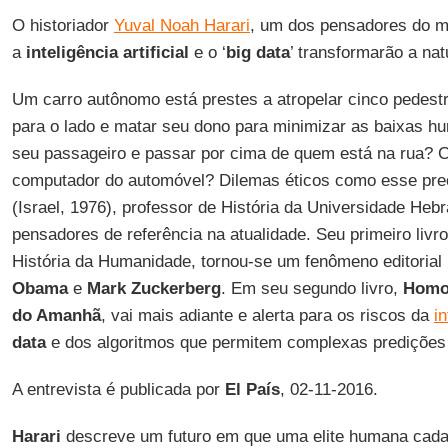
O historiador
Yuval Noah Harari
, um dos pensadores do m
a
inteligência artificial
e o ‘
big data
’ transformarão a n
Um carro autônomo está prestes a atropelar cinco pedestr
para o lado e matar seu dono para minimizar as baixas hu
seu passageiro e passar por cima de quem está na rua? 
computador do automóvel? Dilemas éticos como esse p
(Israel, 1976), professor de História da Universidade He
pensadores de referência na atualidade. Seu primeiro liv
História da Humanidade, tornou-se um fenômeno editoria
Obama
e
Mark Zuckerberg
. Em seu segundo livro,
Homo 
do Amanhã
, vai mais adiante e alerta para os riscos da
in
data
e dos algoritmos que permitem complexas predições
A entrevista é publicada por
El País
, 02-11-2016.
Harari
descreve um futuro em que uma elite humana cada