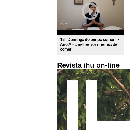
play_circle_outline
18º Domingo do tempo comum -
Ano A - Dai-lhes vós mesmos de
comer
Revista ihu on-line