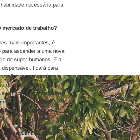
 habilidade necessária para
o mercado de trabalho?
es mais importantes, é
 para ascender a uma nova
cie de super-humanos. E a
dispensável, ficará para
ados não recrutam mais
s qualificados, apoiados
o exército, muitos soldados
ência artificial
podem ser
s e deveríamos começar a
olher.
as consequências disso?