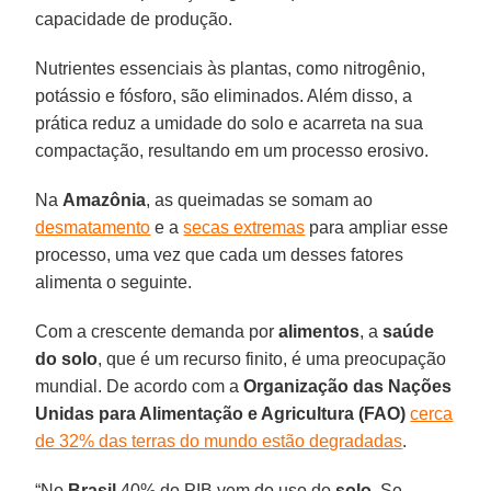
capacidade de produção.
Nutrientes essenciais às plantas, como nitrogênio,
potássio e fósforo, são eliminados. Além disso, a
prática reduz a umidade do solo e acarreta na sua
compactação, resultando em um processo erosivo.
Na
Amazônia
, as queimadas se somam ao
desmatamento
e a
secas extremas
para ampliar esse
processo, uma vez que cada um desses fatores
alimenta o seguinte.
Com a crescente demanda por
alimentos
, a
saúde
do solo
, que é um recurso finito, é uma preocupação
mundial. De acordo com a
Organização das Nações
Unidas para Alimentação e Agricultura (FAO)
cerca
de 32% das terras do mundo estão degradadas
.
“No
Brasil
40% do PIB vem do uso do
solo
. Se