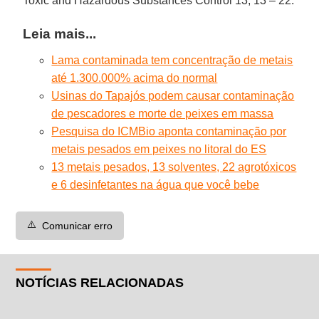
Toxic and Hazardous Substances Control 13, 13 – 22.
Leia mais...
Lama contaminada tem concentração de metais
até 1.300.000% acima do normal
Usinas do Tapajós podem causar contaminação
de pescadores e morte de peixes em massa
Pesquisa do ICMBio aponta contaminação por
metais pesados em peixes no litoral do ES
13 metais pesados, 13 solventes, 22 agrotóxicos
e 6 desinfetantes na água que você bebe
⚠️
Comunicar erro
NOTÍCIAS RELACIONADAS