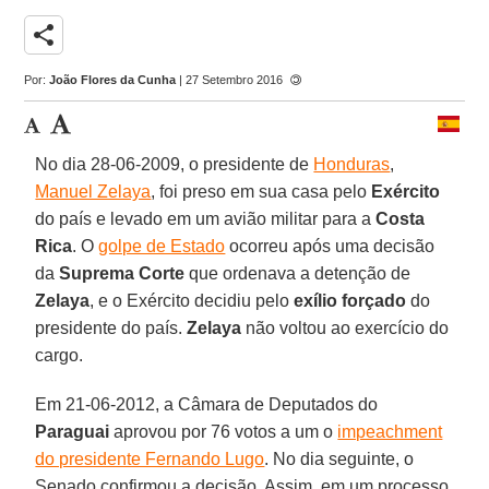
share
Por:
João Flores da Cunha
| 27 Setembro 2016
No dia 28-06-2009, o presidente de
Honduras
,
Manuel Zelaya
, foi preso em sua casa pelo
Exército
do país e levado em um avião militar para a
Costa
Rica
. O
golpe de Estado
ocorreu após uma decisão
da
Suprema Corte
que ordenava a detenção de
Zelaya
, e o Exército decidiu pelo
exílio forçado
do
presidente do país.
Zelaya
não voltou ao exercício do
cargo.
Em 21-06-2012, a Câmara de Deputados do
Paraguai
aprovou por 76 votos a um o
impeachment
do presidente Fernando Lugo
. No dia seguinte, o
Senado confirmou a decisão. Assim, em um processo