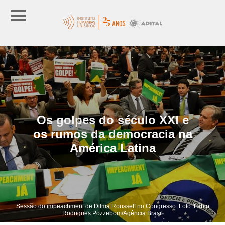
Os golpes do século XXI e
os rumos da democracia na
América Latina
Sessão do impeachment de Dilma Rousseff no Congresso. Foto: Fábio
Rodrigues Pozzebom/Agência Brasil