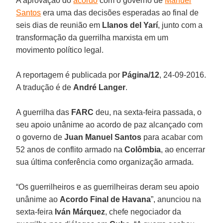
A aprovação do
acordo
com o governo de
Manuel
Santos
era uma das decisões esperadas ao final de
seis dias de reunião em
Llanos del Yarí
, junto com a
transformação da guerrilha marxista em um
movimento político legal.
A reportagem é publicada por
Página/12
, 24-09-2016.
A tradução é de
André Langer
.
A guerrilha das
FARC
deu, na sexta-feira passada, o
seu apoio unânime ao acordo de paz alcançado com
o governo de
Juan Manuel Santos
para acabar com
52 anos de conflito armado na
Colômbia
, ao encerrar
sua última conferência como organização armada.
“Os guerrilheiros e as guerrilheiras deram seu apoio
unânime ao
Acordo Final de Havana
”, anunciou na
sexta-feira
Iván Márquez
, chefe negociador da