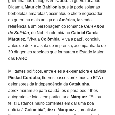
guerrilha nos diálogos em
Cuba
. “A guerra acabou.
Digam a
Mauricio Babilonia
que já pode soltar as
borboletas amarelas”, assinalou o chefe negociador
da guerrilha mais antiga da
América
, fazendo
referência a um personagem do romance
Cem Anos
de Solidão
, do Nobel colombiano
Gabriel García
Márquez
. “Viva a
Colômbia
! Viva a paz!”, concluiu
antes de deixar a sala de imprensa, acompanhado de
30 dirigentes rebeldes que formaram o Estado Maior
das
FARC
.
Militantes políticos, entre eles a ex-senadora e ativista
Piedad Córdoba
, líderes bascos próximos ao
ETA
e
defensores da independência da
Catalunha
,
aproximaram-se para saudá-los e para pedir-lhes
autógrafos e fotos, em particular a
Márquez
. “Estou
feliz! Estamos muito contentes em dar uma boa
notícia à
Colômbia
”, disse
Márquez
a jornalistas.