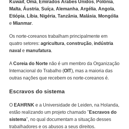
Kuwait
,
Omã
,
Emirados
Árabes
Unidos
,
Polônia
,
Malta
,
Áustria
,
Suíça
,
Alemanha
,
Argélia
,
Angola
,
Etiópia
,
Líbia
,
Nigéria
,
Tanzânia
,
Malásia
,
Mongólia
e
Mianmar
.
Os norte-coreanos trabalham principalmente em
quatro setores:
agricultura
,
construção
,
indústria
naval
e
manufatura
.
A
Coreia do Norte
não é um membro da Organização
Internacional do Trabalho (
OIT
), mas a maioria das
outras nações que recebem os norte-coreanos é.
Escravos do sistema
O
EAHRNK
e a Universidade de Leiden, na Holanda,
estão realizando um projeto chamado "
Escravos do
sistema
", no qual documentam a situação desses
trabalhadores e os abusos a seus direitos.