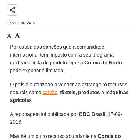
share
20 Setembro 2016
Por causa das sanções que a comunidade
internacional tem imposto contra seu programa
nuclear, a lista de produtos que a
Coreia do Norte
pode exportar é limitada.
O país é autorizado a vender ao estrangeiro recursos
naturais como
carvão
,
têxteis
,
produtos
e
máquinas
agrícola
s.
A reportagem foi publicada por
BBC Brasil
, 17-09-
2016.
Mas há um outro recurso abundante na
Coreia do