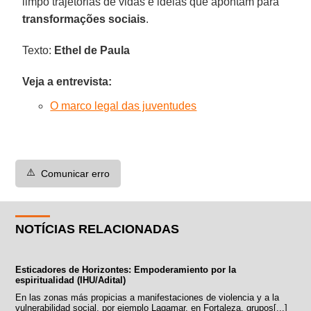
limpo trajetórias de vidas e ideias que apontam para
transformações sociais
.
Texto:
Ethel de Paula
Veja a entrevista:
O marco legal das juventudes
⚠️
Comunicar erro
NOTÍCIAS RELACIONADAS
Esticadores de Horizontes: Empoderamiento por la
espiritualidad (IHU/Adital)
En las zonas más propicias a manifestaciones de violencia y a la
vulnerabilidad social, por ejemplo Lagamar, en Fortaleza, grupos[...]