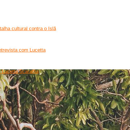
lha cultural contra o Islã
ntrevista com Lucetta
Lucetta Scaraffia