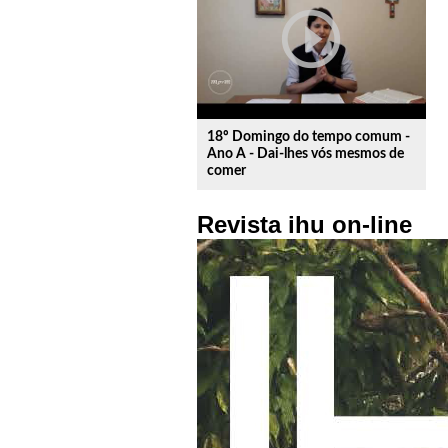
play_circle_outline
18º Domingo do tempo comum -
Ano A - Dai-lhes vós mesmos de
comer
Revista ihu on-line