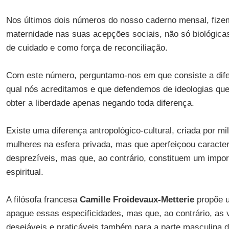
Nos últimos dois números do nosso caderno mensal, fize
maternidade nas suas acepções sociais, não só biológica
de cuidado e como força de reconciliação.
Com este número, perguntamo-nos em que consiste a difer
qual nós acreditamos e que defendemos de ideologias qu
obter a liberdade apenas negando toda diferença.
Existe uma diferença antropológico-cultural, criada por m
mulheres na esfera privada, mas que aperfeiçoou caracte
desprezíveis, mas que, ao contrário, constituem um import
espiritual.
A filósofa francesa
Camille Froidevaux-Metterie
propõe 
apague essas especificidades, mas que, ao contrário, as v
desejáveis e praticáveis também para a parte masculina d