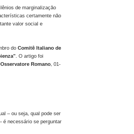
ilênios de marginalização
acterísticas certamente não
ante valor social e
mbro do
Comitê Italiano de
ienza"
. O artigo foi
'Osservatore Romano
, 01-
al – ou seja, qual pode ser
 – é necessário se perguntar