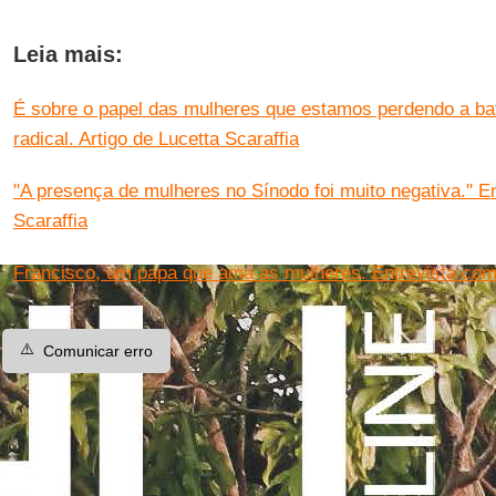
Leia mais:
É sobre o papel das mulheres que estamos perdendo a bata
radical. Artigo de Lucetta Scaraffia
"A presença de mulheres no Sínodo foi muito negativa." E
Scaraffia
Francisco, um papa que ama as mulheres. Entrevista com 
⚠️
Comunicar erro