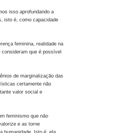
mos isso aprofundando a
s, isto é, como capacidade
ença feminina, realidade na
e consideram que é possível
ilênios de marginalização das
rísticas certamente não
ante valor social e
um feminismo que não
alorize e as torne
a humanidade. Isto é, ela