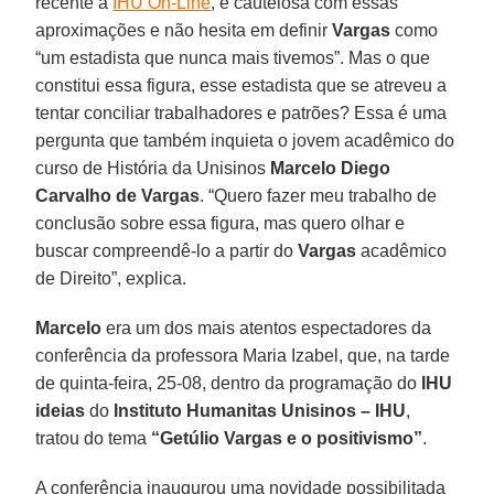
recente à
IHU On-Line
, é cautelosa com essas
aproximações e não hesita em definir
Vargas
como
“um estadista que nunca mais tivemos”. Mas o que
constitui essa figura, esse estadista que se atreveu a
tentar conciliar trabalhadores e patrões? Essa é uma
pergunta que também inquieta o jovem acadêmico do
curso de História da Unisinos
Marcelo Diego
Carvalho de Vargas
. “Quero fazer meu trabalho de
conclusão sobre essa figura, mas quero olhar e
buscar compreendê-lo a partir do
Vargas
acadêmico
de Direito”, explica.
Marcelo
era um dos mais atentos espectadores da
conferência da professora Maria Izabel, que, na tarde
de quinta-feira, 25-08, dentro da programação do
IHU
ideias
do
Instituto Humanitas Unisinos – IHU
,
tratou do tema
“Getúlio Vargas e o positivismo”
.
A conferência inaugurou uma novidade possibilitada