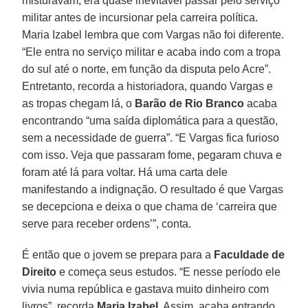
misturavam, era quase inevitável passar pelo serviço
militar antes de incursionar pela carreira política.
Maria Izabel lembra que com Vargas não foi diferente.
“Ele entra no serviço militar e acaba indo com a tropa
do sul até o norte, em função da disputa pelo Acre”.
Entretanto, recorda a historiadora, quando Vargas e
as tropas chegam lá, o
Barão de Rio Branco
acaba
encontrando “uma saída diplomática para a questão,
sem a necessidade de guerra”. “E Vargas fica furioso
com isso. Veja que passaram fome, pegaram chuva e
foram até lá para voltar. Há uma carta dele
manifestando a indignação. O resultado é que Vargas
se decepciona e deixa o que chama de ‘carreira que
serve para receber ordens’”, conta.
É então que o jovem se prepara para a
Faculdade de
Direito
e começa seus estudos. “E nesse período ele
vivia numa república e gastava muito dinheiro com
livros”, recorda
Maria Izabel
. Assim, acaba entrando