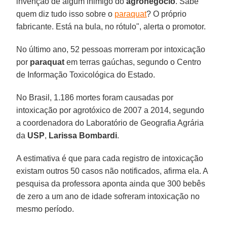
invenção de algum inimigo do
agronegócio
. Sabe
quem diz tudo isso sobre o
paraquat
? O próprio
fabricante. Está na bula, no rótulo", alerta o promotor.
No último ano, 52 pessoas morreram por intoxicação
por
paraquat
em terras gaúchas, segundo o Centro
de Informação Toxicológica do Estado.
No Brasil, 1.186 mortes foram causadas por
intoxicação por agrotóxico de 2007 a 2014, segundo
a coordenadora do Laboratório de Geografia Agrária
da
USP
,
Larissa Bombardi
.
A estimativa é que para cada registro de intoxicação
existam outros 50 casos não notificados, afirma ela. A
pesquisa da professora aponta ainda que 300 bebês
de zero a um ano de idade sofreram intoxicação no
mesmo período.