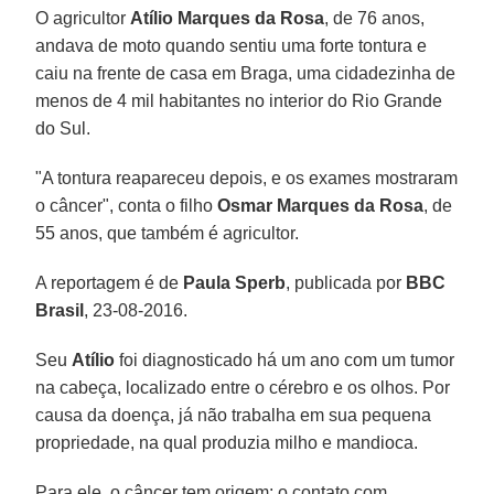
O agricultor
Atílio Marques da Rosa
, de 76 anos,
andava de moto quando sentiu uma forte tontura e
caiu na frente de casa em Braga, uma cidadezinha de
menos de 4 mil habitantes no interior do Rio Grande
do Sul.
"A tontura reapareceu depois, e os exames mostraram
o câncer", conta o filho
Osmar Marques da Rosa
, de
55 anos, que também é agricultor.
A reportagem é de
Paula Sperb
, publicada por
BBC
Brasil
, 23-08-2016.
Seu
Atílio
foi diagnosticado há um ano com um tumor
na cabeça, localizado entre o cérebro e os olhos. Por
causa da doença, já não trabalha em sua pequena
propriedade, na qual produzia milho e mandioca.
Para ele, o câncer tem origem: o contato com