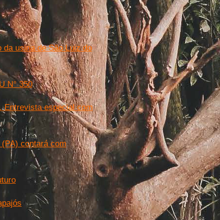
 da usina de São Luiz do
HU N° 350
. Entrevista especial com
 (PA) contará com
uturo
apajós