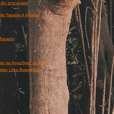
 diz procurador
do Tapajós é inviável
 Tapajós
cas na Amazônia: os fins
amões Lima Boaventura