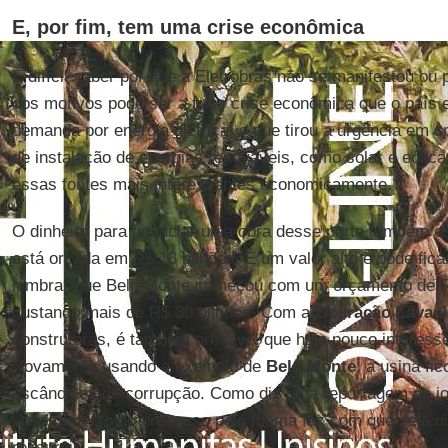
E, por fim, tem uma crise econômica
É difícil saber por que a Eletrobras não se manifestou o
dos motivos pode ser a forte crise econômica que o país e
demanda por energia elétrica, o que tirou a urgência em c
de instalação de energias renováveis, como solar e eólic
essas fontes mais interessantes economicamente.
O dinheiro para financiar uma obra desse porte também e
está orçada em R$ 18 bilhões. É um valor alto e pode fica
lembrar que Belo Monte começou com um orçamento de R$
custando mais de R$ 30 bilhões. Com a
Operação Lava J
construtoras, é também provável que haja pouco interesse
Novamente usando o exemplo de
Belo Monte
, a usina f
escândalos de corrupção. Como diz uma reportagem do j
arquivamento do processo pelo Ibama faz com que seja difí
ressurgir.