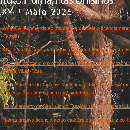
Leia mais...
MPF/PA recomenda ao Ibama que cancele o licenciamento
Tapajós
Os impactos socioambientais das hidrelétricas Revista I
As hidrelétricas e o processo de intervenção na Amazônia
André Villas-Bôas
UHE São Luiz do Tapajós: Audiência pública em Santarém
especialistas em impactos de hidrelétricas
Cancelamento de São Luiz do Tapajós: um passo para o f
Ibama arquiva licenciamento da hidrelétrica São Luiz do T