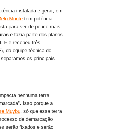
otência instalada e gerar, em
Belo Monte
tem potência
ista para ser de pouco mais
bras
e fazia parte dos planos
. Ele recebeu três
, da equipe técnica do
 separamos os principais
impacta nenhuma terra
marcada”. Isso porque a
ré Muybu
, só que essa terra
 processo de demarcação
es serão fixados e serão