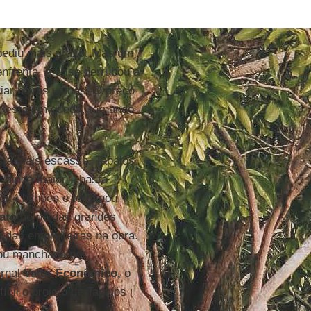
u pediu mais prazo. Mas um
nfrenta. A crise derrubou a
riar novas usinas. O preço
a, está em queda, tornando
stá mais escasso. Tapajós
r ainda maior – basta
 4 bilhões e terminou
ato
no pé das grandes
 das empreiteiras na obra.
icou manchada por
ornal
Valor Econômico,
o
cil o projeto de Tapajós