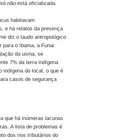
só não está oficializada.
ucus habitavam
s, e há relatos da presença
rme diz o laudo antropológico
r para o Ibama, a Funai
alação da usina, se
ente 7% da terra indígena
 indígena do local, o que é
para casos de segurança
ra que há inúmeras lacunas
ras. A lista de problemas é
o dos rios tributários do