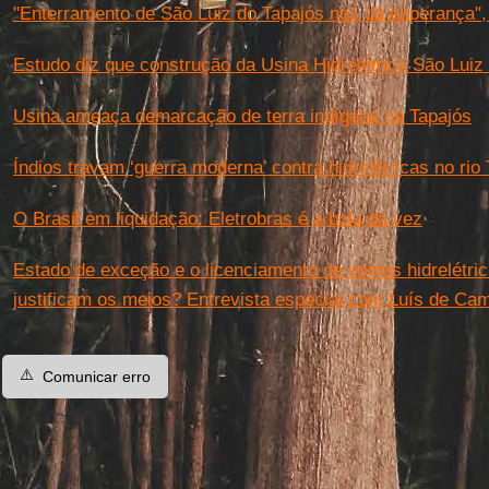
"Enterramento de São Luiz do Tapajós nos dá esperança",
Estudo diz que construção da Usina Hidrelétrica São Luiz 
Usina ameaça demarcação de terra indígena no Tapajós
Índios travam ‘guerra moderna’ contra hidrelétricas no rio
O Brasil em liquidação: Eletrobras é a bola da vez
Estado de exceção e o licenciamento de usinas hidrelétri
justificam os meios? Entrevista especial com Luís de C
⚠️
Comunicar erro