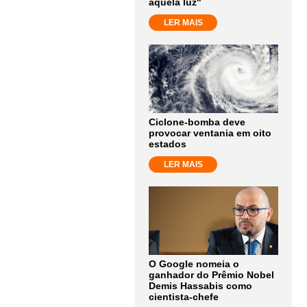
aquela luz"
LER MAIS
Ciclone-bomba deve
provocar ventania em oito
estados
LER MAIS
O Google nomeia o
ganhador do Prêmio Nobel
Demis Hassabis como
cientista-chefe