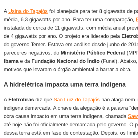
A
Usina do Tapajós
foi planejada para ter 8 gigawatts de p
média, 6,3 gigawatts por ano. Para ter uma comparação,
instalada de cerca de 11 gigawatts, com média anual prev
de 4 gigawatts por ano. O projeto era liderado pela
Eletro
do governo Temer. Estava em análise desde junho de 2014
pareceres negativos, do
Ministério Público Federal
(MPF)
Ibama
e da
Fundação Nacional do Índio
(Funai). Abaixo,
motivos que levaram o órgão ambiental a barrar a obra.
A hidrelétrica impacta uma terra indígena
A
Eletrobras
diz que
São Luiz do Tapajós
não alaga nem 
indígena demarcada. A chave da alegação é a palavra “de
obra causa impacto em uma terra indígena, chamada
Saw
até hoje não foi oficialmente demarcada pelo governo. O
dessa terra está em fase de contestação. Depois, os limit