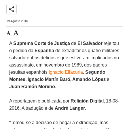
share
19 Agosto 2016
A
Suprema Corte de Justiça
de
El Salvador
rejeitou
o pedido da
Espanha
de extraditar os quatro militares
salvadorenhos detidos e que estiveram implicados no
assassinato, em novembro de 1989, dos padres
jesuítas espanhóis
Ignacio Ellacuría
,
Segundo
Montes, Ignacio Martín Baró, Amando López
e
Juan Ramón Moreno
.
A reportagem é publicada por
Religión Digital
, 18-08-
2016. A tradução é de
André Langer
.
“Tomou-se a decisão de negar a extradição, mas