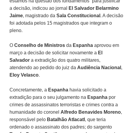
estamos na questão dos fundamentos” para justificar
a decisão, indicou ao jornal
El Salvador Belarmino
Jaime
, magistrado da
Sala Constitucional
. A decisão
foi adotada pelos 15 magistrados que integram o
pleno.
O
Conselho de Ministros
da
Espanha
aprovou em
março a decisão de solicitar novamente a
El
Salvador
a extradição dos quatro militares,
atendendo ao pedido do juiz da
Audiência Nacional
,
Eloy Velasco
.
Concretamente, a
Espanha
havia solicitado a
extradição para o seu julgamento na
Espanha
por
crimes de assassinatos terroristas e crimes contra a
humanidade do coronel
Alfredo Benavides Moreno
,
responsável pelo
Batalhão Atlacatl
, que teria
ordenado o assassinato dos padres; do sargento