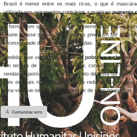
Brasil é menor entre os mais ricos, o que é mascara
utilizada nos argumentos contrários a qualquer
aumento d
A forma com que venha a ser implementado não é meno
ajuste. Nesse sentido, dois fatores precisam ser consid
recessividade das medidas escolhidas.
Medidas que venham a
onerar os pobres e a classe m
em termos de justiça e bem-estar, considerando que 
rendas disponíveis, quanto do ponto de vista da suste
pois os mais ricos não precisarão reduzir seus gastos 
uma vez que os recursos podem vir de suas poupanças.
⚠️
Comunicar erro