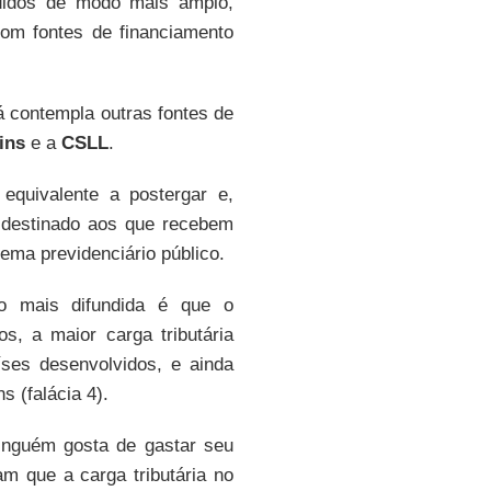
ndidos de modo mais amplo,
com fontes de financiamento
já contempla outras fontes de
ins
e a
CSLL
.
equivalente a postergar e,
 destinado aos que recebem
ema previdenciário público.
o mais difundida é que o
os, a maior carga tributária
ses desenvolvidos, e ainda
s (falácia 4).
inguém gosta de gastar seu
m que a carga tributária no