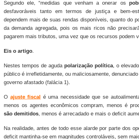
Segundo ele, “medidas que venham a onerar os
pob
desfavoráveis tanto em termos de justiça e bem-est
dependem mais de suas rendas disponíveis, quanto do po
da demanda agregada, pois os mais ricos não precisarã
pagarem mais tributos, uma vez que os recursos podem v
Eis o artigo
.
Nestes tempos de aguda
polarização política
, o elevado
público é irrefletidamente, ou maliciosamente, denunciad
governo afastado (falácia 1).
O
ajuste fiscal
é uma necessidade que se autoalimenta
menos os agentes econômicos compram, menos é pro
são demitidos
, menos é arrecadado e mais o deficit aum
Na realidade, antes de todo esse alarde por parte dos opo
deficit mantinha-se em magnitudes controláveis, sem maio