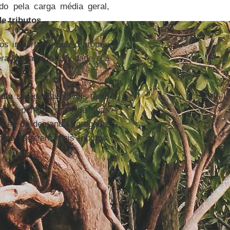
do pela carga média geral,
e tributos
.
s importante que o próprio
erados: a regressividade e a
édia
são desfavoráveis tanto
eles dependem mais de suas
ntação da demanda agregada,
para pagarem mais tributos,