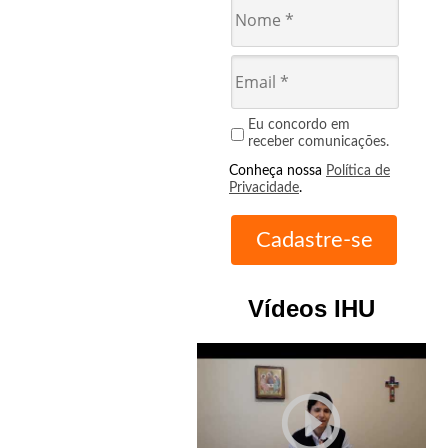
Eu concordo em
receber comunicações.
Conheça nossa
Política de
Privacidade
.
Vídeos IHU
play_circle_outline