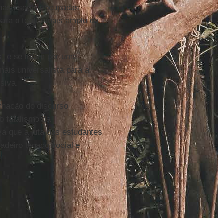
 nas escolas ocupadas
ara o teatro mais amplo da
s, e se lutam por uma
ais universalista para a
siva.
rnação do discurso
 o fatalismo da
va que a luta dos estudantes
adeiro legado social e