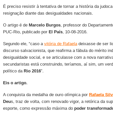
É preciso resistir à tentativa de tornar a história da jud
resignação diante das desigualdades nacionais.
O artigo é de
Marcelo Burgos
, professor do Departament
PUC-Rio, publicado por
El País
, 10-08-2016.
Segundo ele, “caso a
vitória de Rafaela
deixasse de ser l
discurso salvacionista, que reafirma a fábula do mérito ind
desigualdade social, e se articulasse com a nova narrativ
secundaristas está construindo, teríamos, aí sim, um verd
político da
Rio 2016
”.
Eis o artigo.
A conquista da medalha de ouro olímpica por
Rafaela Sil
Deu
s, traz de volta, com renovado vigor, a retórica da s
esporte, como expressão máxima do
poder transformad