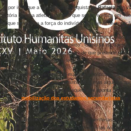
É por isso que a maravilhosa conquista de
Rafaela
, em v
vitória de uma atleta, logo teve que ser convertida em “m
o que se vivifica a força do indivíduo que serve de exceç
Mais uma vez vale a pena trazer a voz da judoca: “não t
tenho é uma medalha no meu peito”. Como se vê, apesar
imprensa,
Rafaela
tem dado sinais de que pretende resist
com o script que se espera dela.
Como destruir esse mito que mantém a política à margem
urbano brasileiro? Não há caminho fácil, mas algumas apo
que parece mais promissora é aquela que aponta para o c
recente
mobilização dos estudantes secundaristas
em d
do país.
Boa parte deles moradores de favelas e periferias pobre
por um momento as escolas para convertê-las nos espaço