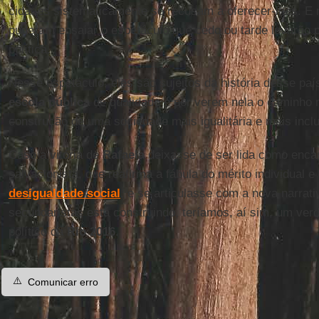
cidades sistematicamente se recusam a oferecer-lhes. E
puderam ensaiar o espetáculo que cedo ou tarde levarão p
política.
Nesse espetáculo, eles são sujeitos da história desse paí
escola pública
de qualidade é por verem nela o caminho m
construção de uma sociedade mais igualitária e mais inclu
Caso a vitória de
Rafaela
deixasse de ser lida como enca
salvacionista, que reafirma a fábula do mérito individual e
desigualdade social
, e se articulasse com a nova narrati
secundaristas está construindo, teríamos, aí sim, um verd
político da
Rio 2016
.
⚠️
Comunicar erro