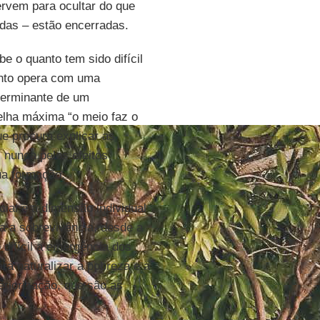
rvem para ocultar do que
idas – estão encerradas.
 o quanto tem sido difícil
anto opera com uma
eterminante de um
elha máxima “o meio faz o
e procura explicar as
 nunca pelos efeitos
ua formação.
ial e a dimensão individual
ria a sobrevivência, desde a
 difícil a emergência dos
ra naturalizar a pobreza e a
eriorização, que são as