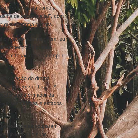
ez de ser tratada como a
edalha de sabor social”, com
ão que confirma a regra.
enho recado para ninguém, eu
 do empenho da grande
ir com tenacidade a cumprir
 do coração do drama
stas podem ser feitas. A
aráter transformador da
iversas cidades e estados
s, os estudantes ocuparam
s públicos que suas