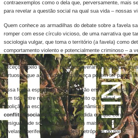
contraexemplos como o dela que, perversamente, mais se
para revelar a questão social na qual sua vida – nossas v
Quem conhece as armadilhas do debate sobre a favela sabe
romper com esse círculo vicioso, de uma narrativa que t
sociologia vulgar, que toma o território (a favela) como d
comportamento violento e potencialmente criminoso – a v
homem”; quanto com uma psicologia igualmente vulgar, qu
exceções pelo talento e pela perseverança individual, mas
virtuosos que a família e a vizinhança podem ter para a s
Essa forma específica de articulação entre a dimensão soc
tem tido entre nós a força de um mito que, afinal, explica
abolição da escravatura, de uma dinâmica que torna muito
conflitos sociais urbanos
, na medida em que contribui pa
desigualdade social, e suas formas mais explícitas de ext
favelas e periferias das grandes metrópoles do país.