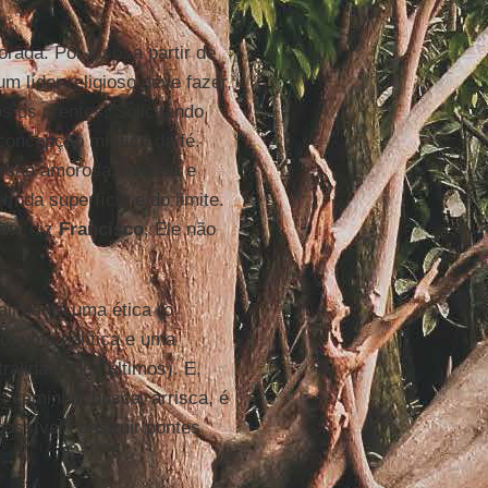
ada. Por isso, a partir de
um líder religioso deve fazer,
os os crentes. Solicitando
 concepção mística da fé.
são amorosa, intensa e
m da superfície e do limite.
da, diz
Francisco
, Ele não
alimenta uma ética (o
o, uma política e uma
alidade dos últimos). E,
a caminho, busca, arrisca, é
possível construir pontes