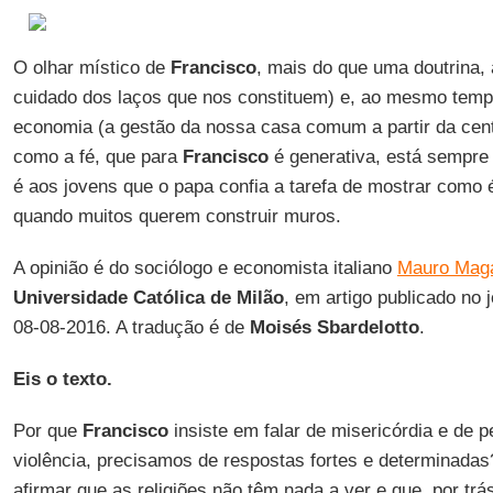
O olhar místico de
Francisco
, mais do que uma doutrina, 
cuidado dos laços que nos constituem) e, ao mesmo temp
economia (a gestão da nossa casa comum a partir da centr
como a fé, que para
Francisco
é generativa, está sempre 
é aos jovens que o papa confia a tarefa de mostrar como é
quando muitos querem construir muros.
A opinião é do sociólogo e economista italiano
Mauro Maga
Universidade Católica de Milão
, em artigo publicado no 
08-08-2016. A tradução é de
Moisés Sbardelotto
.
Eis o texto.
Por que
Francisco
insiste em falar de misericórdia e de p
violência, precisamos de respostas fortes e determinadas
afirmar que as religiões não têm nada a ver e que, por trá