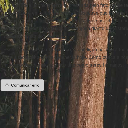
A via mística, iconicamente expressada pelo fato de ele t
em solidão e em silêncio (como se dissesse que há uma f
possível campo de encontro entre fés diversas: ela não p
mas uma suspensão operosa e corajosa diante do mistério,
sabemos e não dominamos.
Essa é, para o
Papa Francisco
, a condição pela qual todo
com a técnica) pode se regenerar hoje. Como busca sincer
misericórdia, daquilo que nos une como seres humanos.
⚠️
Comunicar erro