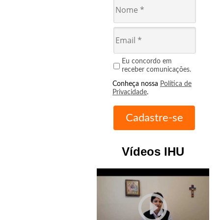
Eu concordo em
receber comunicações.
Conheça nossa
Política de
Privacidade
.
Vídeos IHU
play_circle_outline