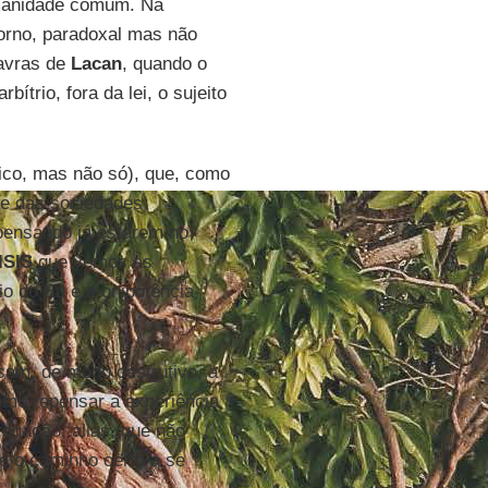
umanidade comum. Na
orno, paradoxal mas não
lavras de
Lacan
, quando o
bítrio, fora da lei, o sujeito
mico, mas não só), que, como
te das sociedades
ensando já estarem no
ISIS
que vemos as
o do Eu e a onipotência
sam, de modo destrutivo, a
como repensar a experiência
rrogação, aliás, que não
é o caminho certo a se