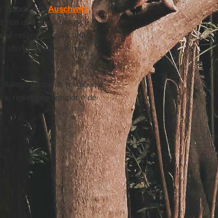
er estado, em
Auschwitz
,
é nua que une a todos) é o
revê respostas para tudo,
 isto é, àquilo que não
 diálogo (entre as religiões e
a, repleta de estupor e de