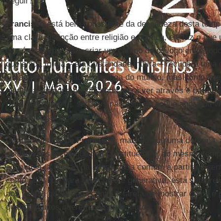
seguir?
Francisco
está bem consciente da delicadeza desta tempor
uma clara distinção entre religião e política, ele faz o que 
isto é, trabalhar para criar um campo de diálogo entre tod
que a sua Igreja – e a cristandade inteira – recupere uma
Uma via mística não como fuga do mundo, mas como imer
plena na vida que nos foi dada, para ver através e para alé
Para quem tem fé, se Deus não está no aqui e agora da vi
está em lugar nenhum.
O olhar místico de
Francisco
, mais do que uma doutrina, 
cuidado dos laços que nos constituem) e, ao mesmo temp
economia (a gestão da nossa casa comum a partir da centr
como a fé, que para Francisco é generativa, está sempre 
aos jovens que o papa confia a tarefa de mostrar como é 
quando muitos querem construir muros.