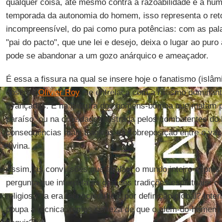
qualquer coisa, até mesmo contra a razoabilidade e a h
temporada da autonomia do homem, isso representa o ret
incompreensível, do pai como pura potências: com as pa
"pai do pacto", que une lei e desejo, deixa o lugar ao puro ar
pode se abandonar a um gozo anárquico e ameaçador.
É essa a fissura na qual se insere hoje o fanatismo (islâ
observa
Olivier Roy
, se entrelaça com a niilismo dominan
avançadas. É na loucura dos homens-bomba que matam p
paraíso, ou na crueldade mostrada pelos combatentes do
consequências mais trágicas da sobreposição entre o vazi
divina.
Assim, as convulsões que abalam o mundo inteiro expres
pergunta que interpela as grandes tradições espirituais: 
religiosa na era tecnocientífica, por definição global? Inte
poupa a técnica: temos certeza de que o além-do-homem 