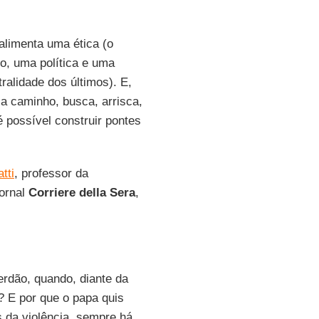
alimenta uma ética (o
o, uma política e uma
alidade dos últimos). E,
a caminho, busca, arrisca,
 possível construir pontes
tti
, professor da
jornal
Corriere della Sera
,
erdão, quando, diante da
? E por que o papa quis
s da violência, sempre há