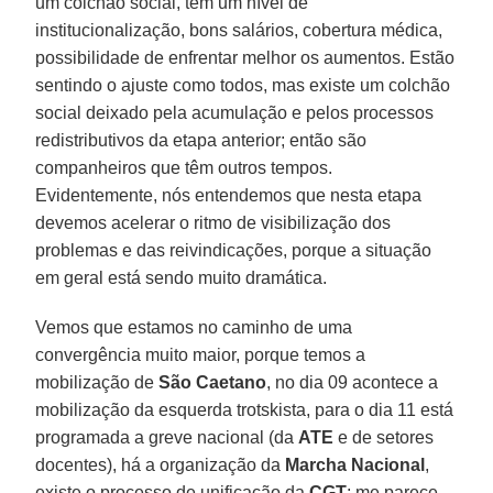
um colchão social, têm um nível de
institucionalização, bons salários, cobertura médica,
possibilidade de enfrentar melhor os aumentos. Estão
sentindo o ajuste como todos, mas existe um colchão
social deixado pela acumulação e pelos processos
redistributivos da etapa anterior; então são
companheiros que têm outros tempos.
Evidentemente, nós entendemos que nesta etapa
devemos acelerar o ritmo de visibilização dos
problemas e das reivindicações, porque a situação
em geral está sendo muito dramática.
Vemos que estamos no caminho de uma
convergência muito maior, porque temos a
mobilização de
São Caetano
, no dia 09 acontece a
mobilização da esquerda trotskista, para o dia 11 está
programada a greve nacional (da
ATE
e de setores
docentes), há a organização da
Marcha Nacional
,
existe o processo de unificação da
CGT
; me parece