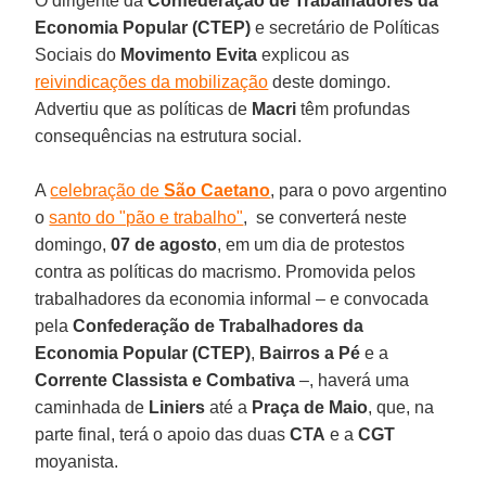
O dirigente da
Confederação de Trabalhadores da
Economia Popular (CTEP)
e secretário de Políticas
Sociais do
Movimento Evita
explicou as
reivindicações da mobilização
deste domingo.
Advertiu que as políticas de
Macri
têm profundas
consequências na estrutura social.
A
celebração de
São Caetano
, para o povo argentino
o
santo do "pão e trabalho"
, se converterá neste
domingo,
07 de agosto
, em um dia de protestos
contra as políticas do macrismo. Promovida pelos
trabalhadores da economia informal – e convocada
pela
Confederação de Trabalhadores da
Economia Popular (CTEP)
,
Bairros a Pé
e a
Corrente Classista e Combativa
–, haverá uma
caminhada de
Liniers
até a
Praça de Maio
, que, na
parte final, terá o apoio das duas
CTA
e a
CGT
moyanista.