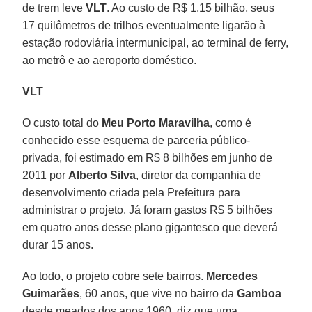
de trem leve
VLT
. Ao custo de R$ 1,15 bilhão, seus
17 quilômetros de trilhos eventualmente ligarão à
estação rodoviária intermunicipal, ao terminal de ferry,
ao metrô e ao aeroporto doméstico.
VLT
O custo total do
Meu Porto Maravilha
, como é
conhecido esse esquema de parceria público-
privada, foi estimado em R$ 8 bilhões em junho de
2011 por
Alberto Silva
, diretor da companhia de
desenvolvimento criada pela Prefeitura para
administrar o projeto. Já foram gastos R$ 5 bilhões
em quatro anos desse plano gigantesco que deverá
durar 15 anos.
Ao todo, o projeto cobre sete bairros.
Mercedes
Guimarães
, 60 anos, que vive no bairro da
Gamboa
desde meados dos anos 1960, diz que uma