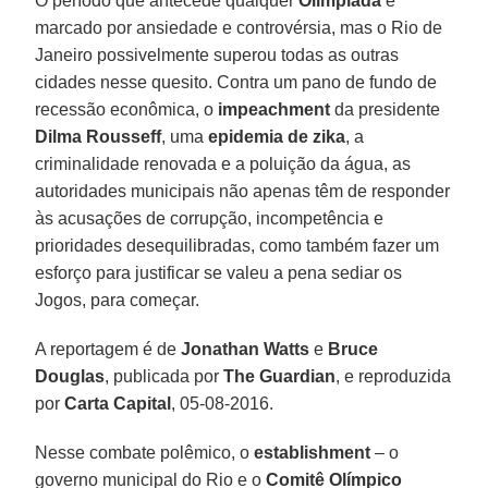
O período que antecede qualquer
Olimpíada
é
marcado por ansiedade e controvérsia, mas o Rio de
Janeiro possivelmente superou todas as outras
cidades nesse quesito. Contra um pano de fundo de
recessão econômica, o
impeachment
da presidente
Dilma Rousseff
, uma
epidemia de
zika
, a
criminalidade renovada e a poluição da água, as
autoridades municipais não apenas têm de responder
às acusações de corrupção, incompetência e
prioridades desequilibradas, como também fazer um
esforço para justificar se valeu a pena sediar os
Jogos, para começar.
A reportagem é de
Jonathan Watts
e
Bruce
Douglas
, publicada por
The Guardian
, e reproduzida
por
Carta Capital
, 05-08-2016.
Nesse combate polêmico, o
establishment
– o
governo municipal do Rio e o
Comitê Olímpico