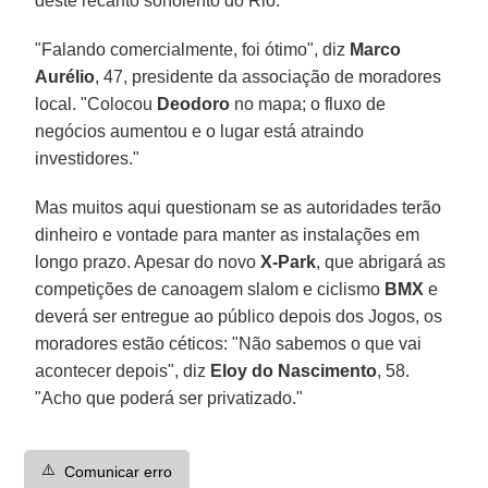
deste recanto sonolento do Rio.
"Falando comercialmente, foi ótimo", diz
Marco
Aurélio
, 47, presidente da associação de moradores
local. "Colocou
Deodoro
no mapa; o fluxo de
negócios aumentou e o lugar está atraindo
investidores."
Mas muitos aqui questionam se as autoridades terão
dinheiro e vontade para manter as instalações em
longo prazo. Apesar do novo
X-Park
, que abrigará as
competições de canoagem slalom e ciclismo
BMX
e
deverá ser entregue ao público depois dos Jogos, os
moradores estão céticos: "Não sabemos o que vai
acontecer depois", diz
Eloy do Nascimento
, 58.
"Acho que poderá ser privatizado."
⚠️
Comunicar erro